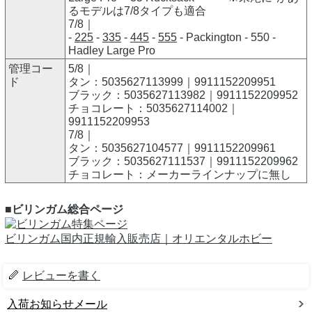
るモデルは7/8タイプも適合
7/8｜
-
225
-
335
-
445
-
555
- Packington - 550 -
Hadley Large Pro
管理コー
5/8｜
ド
タン：5035627113999｜9911152209951
ブラック：5035627113982｜9911152209952
チョコレート：5035627114002｜
9911152209953
7/8｜
タン：5035627104577｜9911152209961
ブラック：5035627111537｜9911152209962
チョコレート：メーカーラインナップに無し
■ビリンガム総合ページ
ビリンガム国内正規輸入販売店｜オリエンタルホビー
レビューを書く
入荷お知らせメール