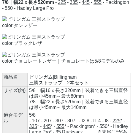
7/8｜幅22ｘ長さ520mm
-
225
-
335
-
445
-
555
- Packington
- 550 - Hadley Large Pro
color:タンレザー
color:ブラックレザー
color:チョコレートレザー｜チョコレートは5/8モデルのみ
商品名
ビリンガム|Billingham
三脚ストラップ 2本セット
サイズ(約)
5/8｜幅16ｘ長さ320mm｜装着できる三脚直径
は最小45mm～最大80mm
7/8｜幅22ｘ長さ520mm｜装着できる三脚直径
は最小45mm～最大140mm
適合モデ
5/8｜
ル
- 107 - 207 - 307 - 307L - f2.8 - f1.4 - f8 -
225
* -
335
* -
445
* -
555
* - Packington* - 550* - Hadley
Large Pro* - 35 Rucksack ※末尾に*があ