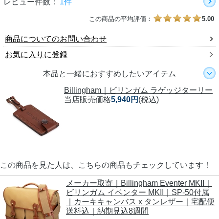
レビュー件数：
1件
この商品の平均評価：
5.00
商品についてのお問い合わせ
お気に入りに登録
本品と一緒におすすめしたいアイテム
Billingham｜ビリンガム ラゲッジターリー
当店販売価格
5,940円
(税込)
この商品を見た人は、こちらの商品もチェックしています！
メーカー取寄｜Billingham Eventer MKII｜
ビリンガム イベンター MKII｜SP-50付属
｜カーキキャンバス x タンレザー｜宅配便
送料込｜納期見込8週間