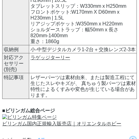
H290mm | 10.5L
タブレットスリップ：W330mm x H250mm
フロントポケット:W170mm X D60mm x
H230mm | 1.5L
リアジップポケット:W350mm x H220mm
ショルダーストラップ：幅50mm x 長さ
820mm-1400mm
重さ：1860g
収納例
小-中型デジタルカメラ1-2台＋交換レンズ2-3本
対応アク
ラゲッジターリー
セサリー
(別売)
特記事項
レザーパーツは素材由来、または製造工程にて
生じたスレやキズが、 真ちゅう製パーツは素材
特性によるくすみや変色が生じている場合があ
ります。
■ビリンガム総合ページ
ビリンガム国内正規輸入販売店｜オリエンタルホビー