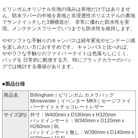
ビリンガムオリジナル生地の強みは表地だけではありませ
ん。防水ラバーの中地を表地と非浸透性ポリエステルの裏地
でサンドイッチした3層構造が、 非常に優れた防水性を実
現。メンテナンスフリーでいつまでも防水性を維持します。
ややソフトな手触りのキャンバスは経年変化やビンテージ感
を楽しみたい方におすすめです。 キャンバスと比べれば、
ややラフな手触りのファイバ ーナイトは色落ちしにくく、
バッグを 日常的に酷使する方、特にブラックカラーのバッ
グでは検討する価値があります。
■製品仕様
商品名
Billingham｜ビリンガム カメラバッグ
Minieventer｜イベンター MKII｜セージファイ
バーナイト x チョコレートレザー
サイズ(約)
外寸：W400mm x D180mm x H320mm
パッドインサート：W340mm x D120mm x
H260mm | 9L
パッドインサート無し：W390mm x D140mm x