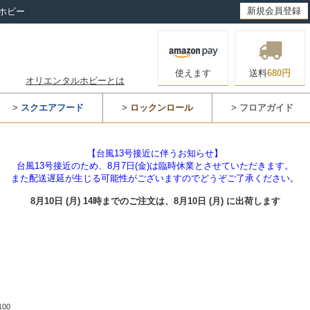
新規会員登録
ホビー
使えます
送料
680円
オリエンタルホビーとは
>
スクエアフード
>
ロックンロール
>
フロアガイド
【台風13号接近に伴うお知らせ】
台風13号接近のため、8月7日(金)は臨時休業とさせていただきます。
また配送遅延が生じる可能性がございますのでどうぞご了承ください。
8月10日 (月) 14時までのご注文は、
8月10日 (月) に出荷します
100