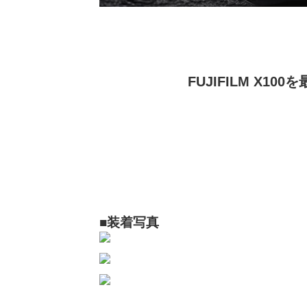
FUJIFILM 
■装着写真