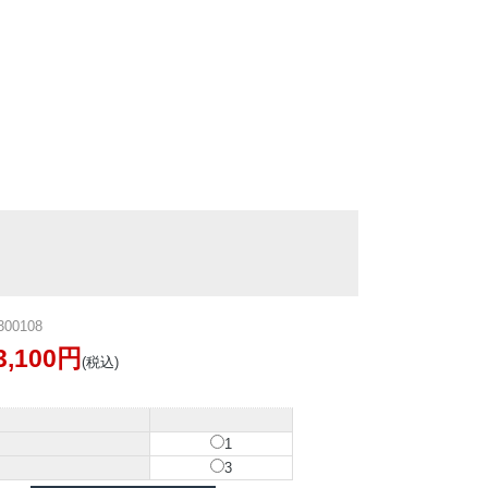
00108
3,100円
(税込)
1
3