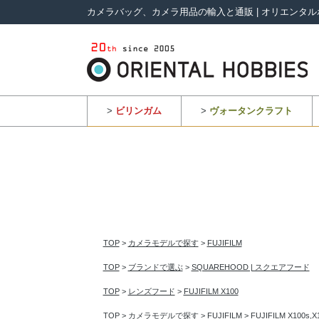
カメラバッグ、カメラ用品の輸入と通販 | オリエンタル
>
ビリンガム
>
ヴォータンクラフト
TOP
>
カメラモデルで探す
>
FUJIFILM
TOP
>
ブランドで選ぶ
>
SQUAREHOOD | スクエアフード
TOP
>
レンズフード
>
FUJIFILM X100
TOP
>
カメラモデルで探す
>
FUJIFILM
>
FUJIFILM X100s,X