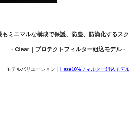
X100を最もミニマルな構成で保護、防塵、防滴化する
- Clear｜プロテクトフィルター組込モデル -
モデルバリエーション｜
Haze10%フィルター組込モデ