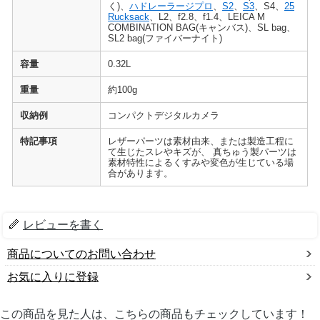
く)、
ハドレーラージプロ
、
S2
、
S3
、S4、
25
Rucksack
、L2、f2.8、f1.4、LEICA M
COMBINATION BAG(キャンバス)、SL bag、
SL2 bag(ファイバーナイト)
容量
0.32L
重量
約100g
収納例
コンパクトデジタルカメラ
特記事項
レザーパーツは素材由来、または製造工程に
て生じたスレやキズが、 真ちゅう製パーツは
素材特性によるくすみや変色が生じている場
合があります。
レビューを書く
商品についてのお問い合わせ
お気に入りに登録
この商品を見た人は、こちらの商品もチェックしています！