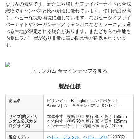
なじみの素材です。新たに登場したファイバーナイトは合成
織物でキャンバスと比べ耐性に優れています。使用頻度が高
く、ヘビーな撮影環境に適しています。なおセージ／ファイ
バーナイトやバーガンディ／キャンバスなどカラーにより選
べる生地が限定される場合があります。またどちらの生地も
内側にラバー層があり非常に高い防水性が確保されていま
す。
ビリンガム 全ラインナップを見る
製品仕様
商品名
ビリンガム｜Billingham エンドポケット
Avea 3｜カーキキャンバス x タンレザー
サイズ(約／ビリ
本体外寸：横幅 80 × 奥行 40 × 高さ 150mm
ンガム公式カタ
本体内寸：横幅 70 × 奥行 30 × 高さ 125mm
ログサイズ)
インナーポケット：横幅 60× 高さ 120mm
適合モデル
ハドレーデジタル
、
ハドレープロ
(※2020除