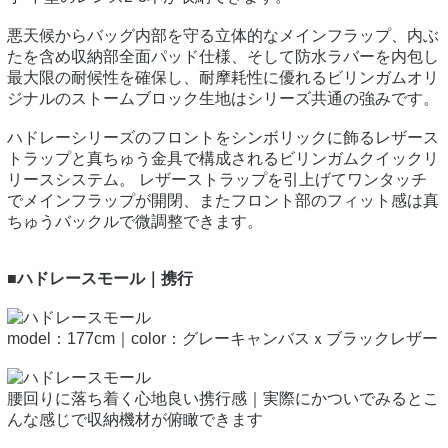
悪天候からバッグ内部を守る立体的なメインフラップ、内ぶ
たを含め収納部全面パッド仕様、そして防水ラバーを内包し
最大限の耐候性を確保し、耐摩耗性に優れるビリンガムオリ
ジナルのストームブロック生地はシリーズ共通の強みです。
ハドレーシリーズのフロントをシンボリックに飾るレザース
トラップと真ちゅう金具で構成されるビリンガムクイックリ
リースシステム。 レザーストラップを引上げてワンタッチ
でメインフラップが開閉、またフロント部のフィット感は真
ちゅうバックルで微調整できます。
■ハドレースモール｜携行
model：177cm｜color：グレーキャンバスｘブラックレザー
腰回りに落ち着く心地良い携行感｜実際にかついでみるとこ
んな感じで収納機材が俯瞰できます