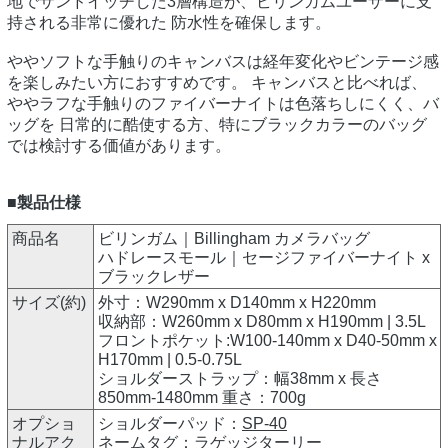
地でサンドイッチした3層構造が、ビリンガムユーザーに支
持される非常に優れた 防水性を確保します。
ややソフトな手触りのキャンバスは経年変化やビンテージ感
を楽しみたい方におすすめです。 キャンバスと比べれば、
ややラフな手触りのファイバーナイトは色落ちしにくく、バ
ッグを 日常的に酷使する方、特にブラックカラーのバッグ
では検討する価値があります。
■製品仕様
商品名
ビリンガム｜Billingham カメラバッグ
ハドレースモール｜セージファイバーナイト x
ブラックレザー
サイズ(約)
外寸：W290mm x D140mm x H220mm
収納部：W260mm x D80mm x H190mm | 3.5L
フロントポケット:W100-140mm x D40-50mm x
H170mm | 0.5-0.75L
ショルダーストラップ：幅38mm x 長さ
850mm-1480mm 重さ：700g
オプショ
ショルダーパッド：
SP-40
ナルアク
ネームタグ：
ラゲッジターリー