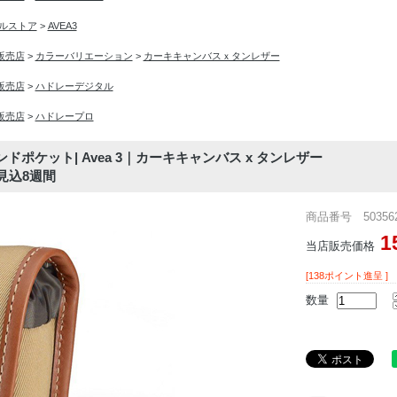
シャルストア
>
AVEA3
入販売店
>
カラーバリエーション
>
カーキキャンバスｘタンレザー
入販売店
>
ハドレーデジタル
入販売店
>
ハドレープロ
ンドポケット| Avea 3｜カーキキャンバス x タンレザー
期見込8週間
商品番号 503562
1
当店販売価格
[138ポイント進呈 ]
数量