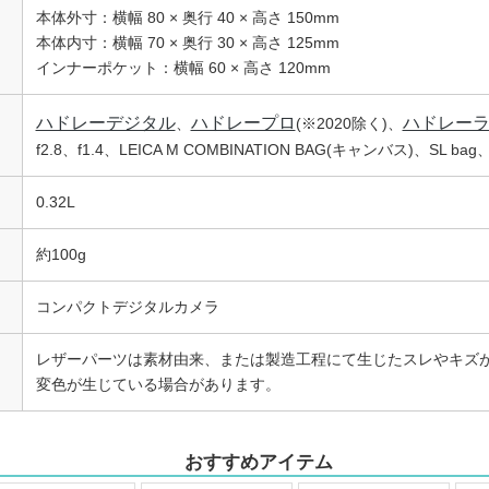
本体外寸：横幅 80 × 奥行 40 × 高さ 150mm
本体内寸：横幅 70 × 奥行 30 × 高さ 125mm
インナーポケット：横幅 60 × 高さ 120mm
ハドレーデジタル
ハドレープロ
ハドレー
、
(※2020除く)、
f2.8、f1.4、LEICA M COMBINATION BAG(キャンバス)、SL b
0.32L
約100g
コンパクトデジタルカメラ
レザーパーツは素材由来、または製造工程にて生じたスレやキズが
変色が生じている場合があります。
おすすめアイテム