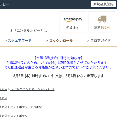
新規会員登録
ホビー
使えます
送料
680円
オリエンタルホビーとは
>
スクエアフード
>
ロックンロール
>
フロアガイド
【台風13号接近に伴うお知らせ】
台風13号接近のため、8月7日(金)は臨時休業とさせていただきます。
また配送遅延が生じる可能性がございますのでどうぞご了承ください。
8月6日 (木) 14時までのご注文は、
8月6日 (木) に出荷します
入販売店
>
ライカ M コンビネーションバッグ
入販売店
入販売店
>
エンドポケット
>
AVEA3
入販売店
>
エンドポケット