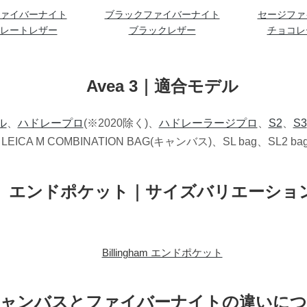
ァイバーナイト
ブラックファイバーナイト
セージファ
レートレザー
ブラックレザー
チョコレ
Avea 3｜適合モデル
ル
、
ハドレープロ
(※2020除く)、
ハドレーラージプロ
、
S2
、
S3
4、LEICA M COMBINATION BAG(キャンバス)、SL bag、SL2
エンドポケット｜サイズバリエーショ
Billingham エンドポケット
ャンバスとファイバーナイトの違いに