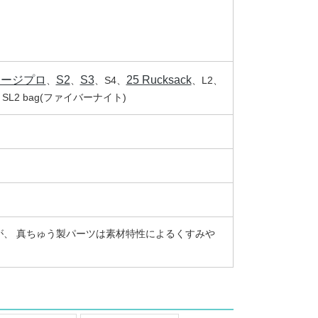
ラージプロ
S2
S3
25 Rucksack
、
、
、S4、
、L2、
ag、SL2 bag(ファイバーナイト)
、 真ちゅう製パーツは素材特性によるくすみや