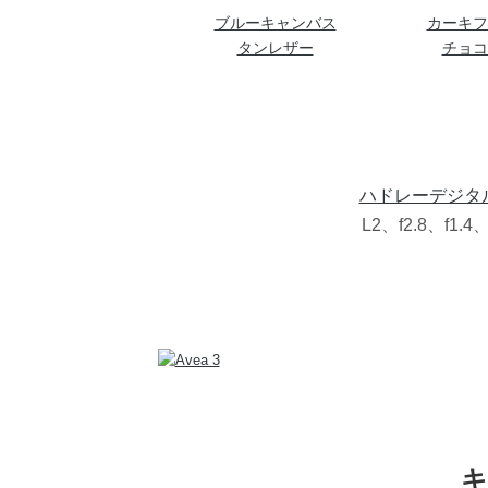
ブルーキャンバス
カーキフ
タンレザー
チョコ
ハドレーデジタ
L2、f2.8、f1.
キ