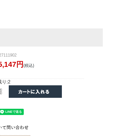
7111902
5,147円
(税込)
り:2