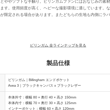
るとややソフトな手触り。ビリンガムファンにはおなじみの素
います。使用頻度が高く、ヘビーな撮影環境に適しています。
地が限定される場合があります。またどちらの生地も内側にラ
ビリンガム 全ラインナップを見る
製品仕様
ビリンガム｜Billingham エンドポケット
Avea 3｜ブラックキャンバス x ブラックレザー
本体外寸：横幅 80 × 奥行 40 × 高さ 150mm
本体内寸：横幅 70 × 奥行 30 × 高さ 125mm
インナーポケット：横幅 60 × 高さ 120mm