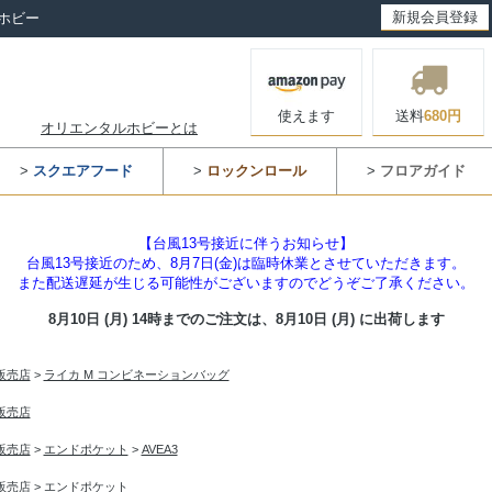
新規会員登録
ホビー
使えます
送料
680円
オリエンタルホビーとは
>
スクエアフード
>
ロックンロール
>
フロアガイド
【台風13号接近に伴うお知らせ】
台風13号接近のため、8月7日(金)は臨時休業とさせていただきます。
また配送遅延が生じる可能性がございますのでどうぞご了承ください。
8月10日 (月) 14時までのご注文は、
8月10日 (月) に出荷します
入販売店
>
ライカ M コンビネーションバッグ
入販売店
入販売店
>
エンドポケット
>
AVEA3
入販売店
>
エンドポケット