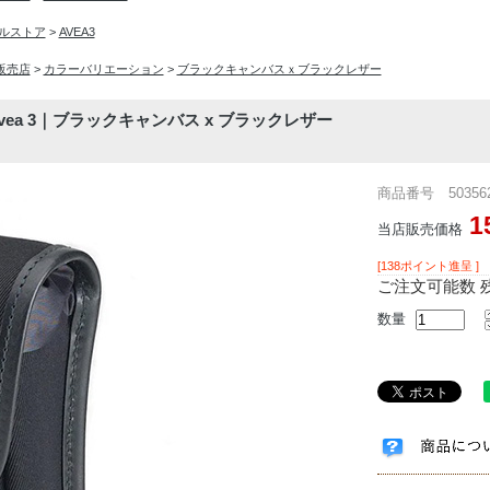
シャルストア
>
AVEA3
入販売店
>
カラーバリエーション
>
ブラックキャンバスｘブラックレザー
 Avea 3｜ブラックキャンバス x ブラックレザー
商品番号 503562
1
当店販売価格
[138ポイント進呈 ]
ご注文可能数 残
数量