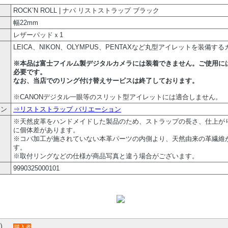
ROCK’N ROLL | ナパ リストストラップ ブラック
幅22mm
レザーパッドｘ1
LEICA、NIKON、OLYMPUS、PENTAXなど丸型アイレットを装備す
※本品は富士フイルム製デジタルカメラには装着できません。ご使用に
必要です。
なお、当店でのリング付け替えサービスは終了しております。
※CANONデジタル一眼等のスリット型アイレットには適合しません。
ョン
⇒リストストラップ バリエーション
※天然皮革をハンドメイドした製品のため、ストラップの長さ、仕上が
に個体差があります。
※コバ加工が施されていない本革パーツの内側より、天然由来の革繊維
す。
※取付リングなどの仕様が商品写真と違う場合がございます。
9990325000101
件）
購入者