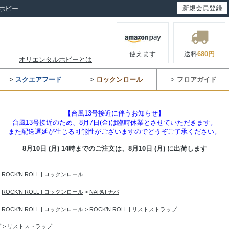
新規会員登録
ホビー
使えます
送料
680円
オリエンタルホビーとは
>
スクエアフード
>
ロックンロール
>
フロアガイド
【台風13号接近に伴うお知らせ】
台風13号接近のため、8月7日(金)は臨時休業とさせていただきます。
また配送遅延が生じる可能性がございますのでどうぞご了承ください。
8月10日 (月) 14時までのご注文は、
8月10日 (月) に出荷します
>
ROCK’N ROLL | ロックンロール
>
ROCK’N ROLL | ロックンロール
>
NAPA | ナパ
>
ROCK’N ROLL | ロックンロール
>
ROCK’N ROLL | リストストラップ
プ
>
リストストラップ