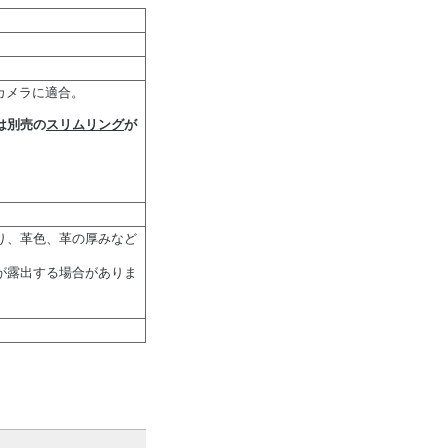
るカメラに適合。
は別売の
スリムリング
が
り、革色、革の厚みなど
が露出する場合がありま