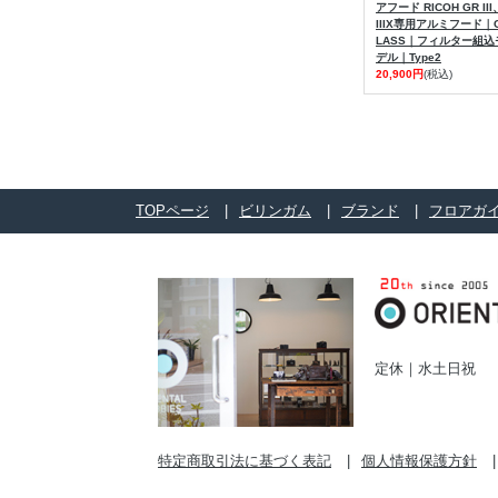
アフード RICOH GR III
IIIX専用アルミフード｜
LASS｜フィルター組込
デル｜Type2
20,900円
(税込)
TOPページ
ビリンガム
ブランド
フロアガ
定休｜水土日祝
特定商取引法に基づく表記
個人情報保護方針