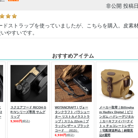
非公開
投稿日
ラコードストラップを使っていましたが、こちらを購入。皮素
使いやすいです。
おすすめアイテム
エ
スクエアフード RICOH G
WOTANCRAFT | ヴォー
メーカー取寄｜Billingha
F2
R IVシリーズ専用 サムグ
タンクラフト パラシュー
m Hadley Digital｜ビリ
ー
リップ
ター リストカメラストラ
ンガム ハドレーデジタル
9,900円
(税込)
ップ｜スリム 22cm｜ブ
｜カーキファイバーナイ
ラックレザー x ブラック
ト x チョコレートレザー
コード （013）
｜宅配便送料込｜納期見
6,930円
(税込)
込8週間