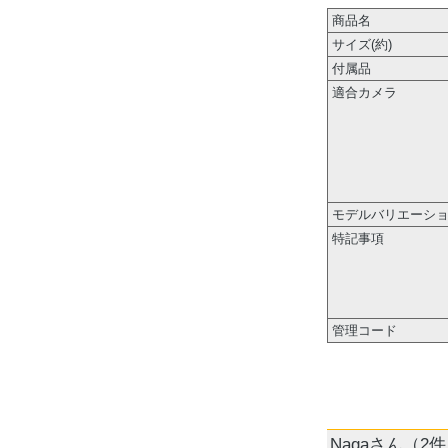
商品名
サイズ(約)
付属品
適合カメラ
モデルバリエーシ
特記事項
管理コード
Nagaさん（2