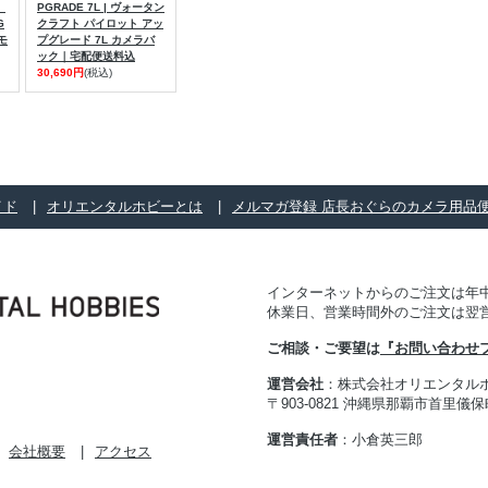
、
PGRADE 7L | ヴォータン
G
クラフト パイロット アッ
モ
プグレード 7L カメラバ
ック｜宅配便送料込
30,690円
(税込)
イド
オリエンタルホビーとは
メルマガ登録 店長おぐらのカメラ用品
インターネットからのご注文は年中
休業日、営業時間外のご注文は翌
ご相談・ご要望は
『お問い合わせ
運営会社
：株式会社オリエンタル
〒903-0821 沖縄県那覇市首里儀保町 
運営責任者
：小倉英三郎
会社概要
アクセス