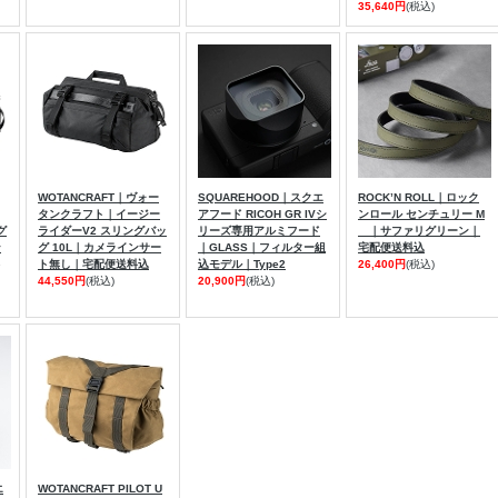
35,640円
(税込)
WOTANCRAFT｜ヴォー
SQUAREHOOD｜スクエ
ROCK’N ROLL｜ロック
タンクラフト｜イージー
アフード RICOH GR IVシ
ンロール センチュリー M
グ
ライダーV2 スリングバッ
リーズ専用アルミフード
｜サファリグリーン｜
ン
グ 10L｜カメラインサー
｜GLASS｜フィルター組
宅配便送料込
ト無し｜宅配便送料込
込モデル｜Type2
26,400円
(税込)
44,550円
(税込)
20,900円
(税込)
エ
WOTANCRAFT PILOT U