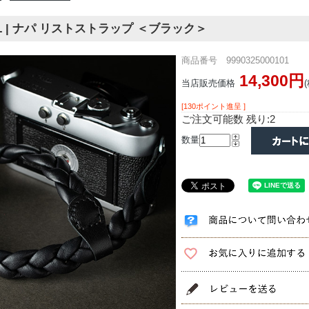
OLL | ナパ リストストラップ ＜ブラック＞
商品番号 9990325000101
14,300円
当店販売価格
[130ポイント進呈 ]
ご注文可能数 残り:2
数量