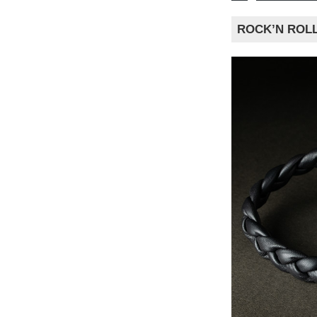
ROCK’N R