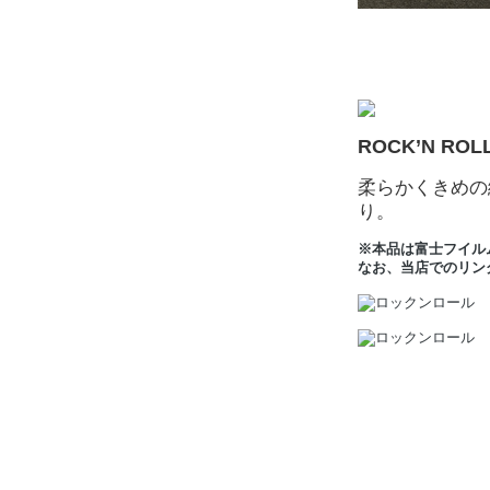
ROCK’N R
柔らかくきめの
り。
※本品は富士フイル
なお、当店でのリン