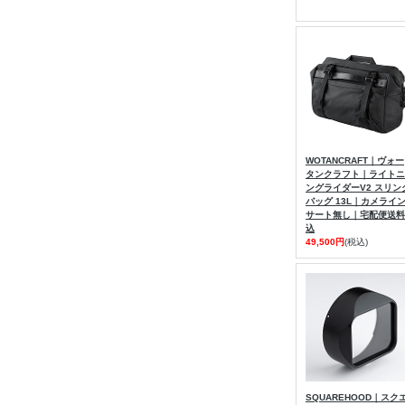
WOTANCRAFT｜ヴォー
タンクラフト｜ライトニ
ングライダーV2 スリン
バッグ 13L｜カメライ
サート無し｜宅配便送料
込
49,500円
(税込)
SQUAREHOOD｜スク