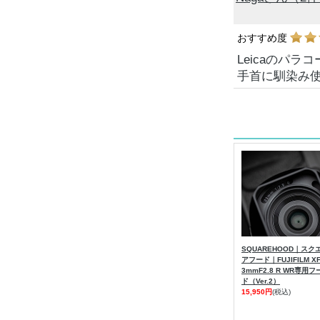
おすすめ度
Leicaのパ
手首に馴染み
SQUAREHOOD｜スク
アフード｜FUJIFILM X
3mmF2.8 R WR専用フ
ド（Ver.2）
15,950円
(税込)