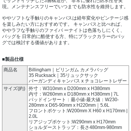
でサンドイッチした3層構造が、 非常に優れた防水性を実
現。メンテナンスフリーでいつまでも防水性を維持します。
ややソフトな手触りのキャンバスは経年変化やビンテージ感
を楽しみたい方におすすめです。 キャンバスと比べれば、
ややラフな手触りのファイバ ーナイトは色落ちしにくく、
バッグを 日常的に酷使する方、特にブラックカラーのバッ
グでは検討する価値があります。
■製品仕様
商品名
Billingham｜ビリンガム カメラバッグ
35 Rucksack｜35リュックサック
バーガンディキャンバス x チョコレートレザー
サイズ(約)
外寸：W310mm x D200mm x H380mm
内寸：W260mm x D180mm x H380mm | 7L
パッドインサート：最小値-最大値：W230-
280mm x D65-90mm x H220mm｜5.6L
フロントポケット:W200mm X H60 x H170mm |
2.0L
リアジップポケット:W290mm x H170mm
ショルダーストラップ：長さ480mm-980mm