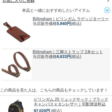
お気に入りに登録
本品と一緒におすすめしたいアイテム
Billingham｜ビリンガム ラゲッジターリー
当店販売価格
5,940円
(税込)
Billingham｜三脚ストラップ 2本セット
当店販売価格
6,633円
(税込)
この商品を見た人は、こちらの商品もチェックしています！
ビリンガム 25 リュックサック｜ブラック
キャンバス x タンレザー｜宅配便送料込
97,020円
(税込)