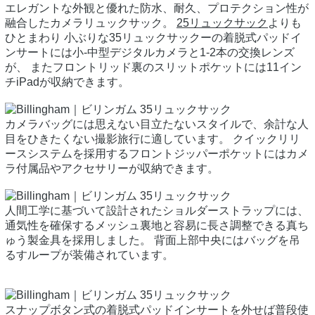
エレガントな外観と優れた防水、耐久、プロテクション性が
融合したカメラリュックサック。
25リュックサック
よりも
ひとまわり 小ぶりな35リュックサックーの着脱式パッドイ
ンサートには小-中型デジタルカメラと1-2本の交換レンズ
が、 またフロントリッド裏のスリットポケットには11イン
チiPadが収納できます。
カメラバッグには思えない目立たないスタイルで、余計な人
目をひきたくない撮影旅行に適しています。 クイックリリ
ースシステムを採用するフロントジッパーポケットにはカメ
ラ付属品やアクセサリーが収納できます。
人間工学に基づいて設計されたショルダーストラップには、
通気性を確保するメッシュ裏地と容易に長さ調整できる真ち
ゅう製金具を採用しました。 背面上部中央にはバッグを吊
るすループが装備されています。
スナップボタン式の着脱式パッドインサートを外せば普段使