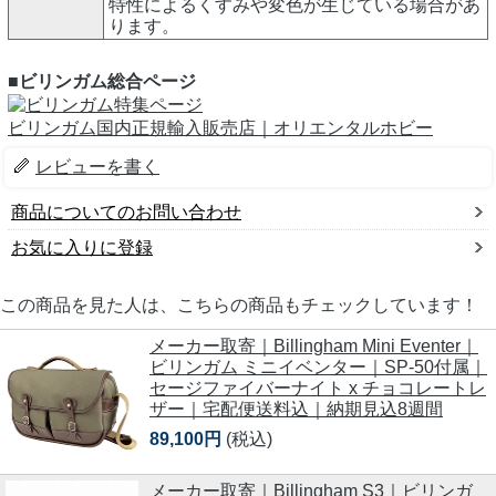
特性によるくすみや変色が生じている場合があ
ります。
■ビリンガム総合ページ
ビリンガム国内正規輸入販売店｜オリエンタルホビー
レビューを書く
商品についてのお問い合わせ
お気に入りに登録
この商品を見た人は、こちらの商品もチェックしています！
メーカー取寄｜Billingham Mini Eventer｜
ビリンガム ミニイベンター｜SP-50付属｜
セージファイバーナイト x チョコレートレ
ザー｜宅配便送料込｜納期見込8週間
89,100円
(税込)
メーカー取寄｜Billingham S3｜ビリンガ