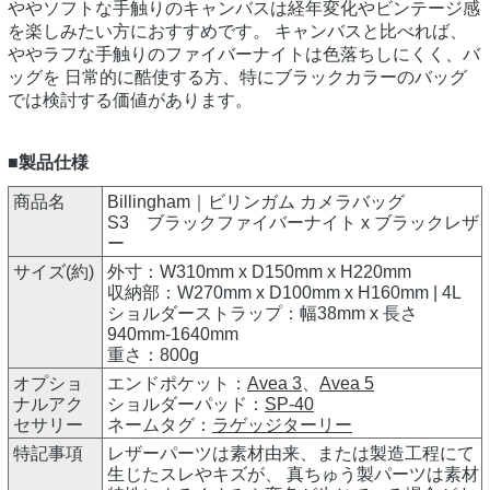
ややソフトな手触りのキャンバスは経年変化やビンテージ感
を楽しみたい方におすすめです。 キャンバスと比べれば、
ややラフな手触りのファイバーナイトは色落ちしにくく、バ
ッグを 日常的に酷使する方、特にブラックカラーのバッグ
では検討する価値があります。
■製品仕様
商品名
Billingham｜ビリンガム カメラバッグ
S3 ブラックファイバーナイト x ブラックレザ
ー
サイズ(約)
外寸：W310mm x D150mm x H220mm
収納部：W270mm x D100mm x H160mm | 4L
ショルダーストラップ：幅38mm x 長さ
940mm-1640mm
重さ：800g
オプショ
エンドポケット：
Avea 3
、
Avea 5
ナルアク
ショルダーパッド：
SP-40
セサリー
ネームタグ：
ラゲッジターリー
特記事項
レザーパーツは素材由来、または製造工程にて
生じたスレやキズが、 真ちゅう製パーツは素材