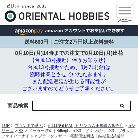
送料680円｜ご注文2万円以上送料無料
8月10日(月)14時までの注文で
8月10日(月)出荷
【台風13号接近に伴うお知らせ】
台風13号接近のため、8月7日(金)は
臨時休業とさせていただきます。
また配送遅延が生じる可能性が
ございますのでどうぞご了承ください。
商品検索
TOP
>
ブランドで選ぶ
>
BILLINGHAM | ビリンガム正規輸入販売店
>
Sシ
リーズ
>
S3
> メーカー取寄｜Billingham S3｜ビリンガム S3｜ブラック
ファイバーナイト x ブラックレザー｜宅配便送料込｜納期見込8週間