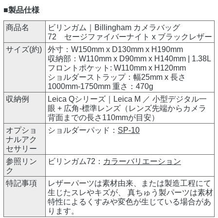
■製品仕様
商品名
ビリンガム｜Billingham カメラバッグ
72 セージファイバーナイト x ブラックレザー
サイズ(約)
外寸：W150mm x D130mm x H190mm
収納部：W110mm x D90mm x H140mm | 1.38L
フロントポケット: W110mm x H120mm
ショルダーストラップ：幅25mm x 長さ
1000mm-1750mm 重さ：470g
収納例
Leica Qシリーズ｜Leica M ／ 小型デジタル一
眼 + 広角-標準レンズ（レンズ先端からカメラ
背面までの長さ110mmが目安）
オプショ
ショルダーパッド：
SP-10
ナルアク
セサリー
参照リン
ビリンガム72：
カラーバリエーション
ク
特記事項
レザーパーツは素材由来、または製造工程にて
生じたスレやキズが、 真ちゅう製パーツは素材
特性によるくすみや変色が生じている場合があ
ります。