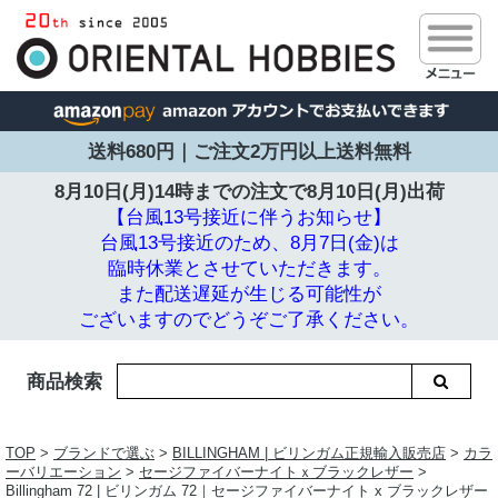
送料680円｜ご注文2万円以上送料無料
8月10日(月)14時までの注文で
8月10日(月)出荷
【台風13号接近に伴うお知らせ】
台風13号接近のため、8月7日(金)は
臨時休業とさせていただきます。
また配送遅延が生じる可能性が
ございますのでどうぞご了承ください。
商品検索
TOP
>
ブランドで選ぶ
>
BILLINGHAM | ビリンガム正規輸入販売店
>
カラ
ーバリエーション
>
セージファイバーナイトｘブラックレザー
>
Billingham 72 | ビリンガム 72｜セージファイバーナイト x ブラックレザー