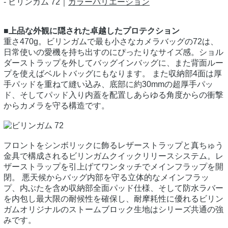
- ビリンガム 72｜
カラーバリエーション
■上品な外観に隠された卓越したプロテクション
重さ470g。ビリンガムで最も小さなカメラバッグの72は、
日常使いの愛機を持ち出すのにぴったりなサイズ感。ショル
ダーストラップを外してバッグインバッグに、また背面ルー
プを使えばベルトバッグにもなります。 また収納部4面は厚
手パッドを重ねて縫い込み、底部に約30mmの超厚手パッ
ド、そしてパッド入り内蓋を配置しあらゆる角度からの衝撃
からカメラを守る構造です。
フロントをシンボリックに飾るレザーストラップと真ちゅう
金具で構成されるビリンガムクイックリリースシステム。レ
ザーストラップを引上げてワンタッチでメインフラップを開
閉。 悪天候からバッグ内部を守る立体的なメインフラッ
プ、内ぶたを含め収納部全面パッド仕様、そして防水ラバー
を内包し最大限の耐候性を確保し、耐摩耗性に優れるビリン
ガムオリジナルのストームブロック生地はシリーズ共通の強
みです。