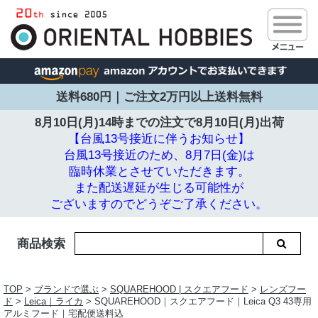
送料680円｜ご注文2万円以上送料無料
8月10日(月)14時までの注文で
8月10日(月)出荷
【台風13号接近に伴うお知らせ】
台風13号接近のため、8月7日(金)は
臨時休業とさせていただきます。
また配送遅延が生じる可能性が
ございますのでどうぞご了承ください。
商品検索
TOP
>
ブランドで選ぶ
>
SQUAREHOOD | スクエアフード
>
レンズフー
ド
>
Leica｜ライカ
> SQUAREHOOD｜スクエアフード｜Leica Q3 43専用
アルミフード｜宅配便送料込