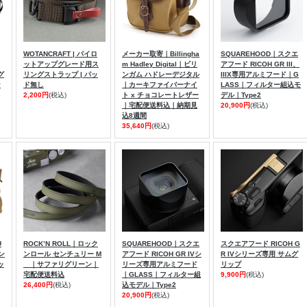
WOTANCRAFT | パイロ
メーカー取寄｜Billingha
SQUAREHOOD｜スクエ
ットアップグレード用ス
m Hadley Digital｜ビリ
アフード RICOH GR III、
グ
リングストラップ | パッ
ンガム ハドレーデジタル
IIIX専用アルミフード｜G
ン
ド無し
｜カーキファイバーナイ
LASS｜フィルター組込モ
2,200円
(税込)
ト x チョコレートレザー
デル｜Type2
｜宅配便送料込｜納期見
20,900円
(税込)
込8週間
35,640円
(税込)
U
ROCK’N ROLL｜ロック
SQUAREHOOD｜スクエ
スクエアフード RICOH G
タン
ンロール センチュリー M
アフード RICOH GR IVシ
R IVシリーズ専用 サムグ
ッ
｜サファリグリーン｜
リーズ専用アルミフード
リップ
宅配便送料込
｜GLASS｜フィルター組
9,900円
(税込)
26,400円
(税込)
込モデル｜Type2
20,900円
(税込)