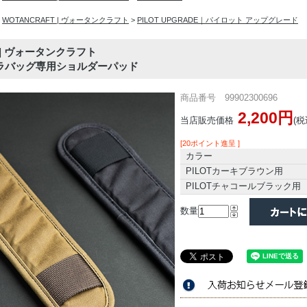
>
WOTANCRAFT | ヴォータンクラフト
>
PILOT UPGRADE｜パイロット アップグレード
T | ヴォータンクラフト
ラバッグ専用ショルダーパッド
商品番号 99902300696
2,200円
当店販売価格
(税
[20ポイント進呈 ]
カラー
PILOTカーキブラウン用
PILOTチャコールブラック用
数量