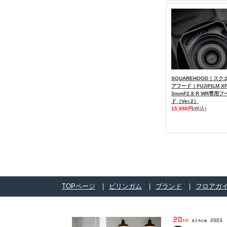
SQUAREHOOD｜スク
アフード｜FUJIFILM X
3mmF2.8 R WR専用フ
ド（Ver.2）
15,950円
(税込)
TOPページ
ビリンガム
ブランド
フロアガ