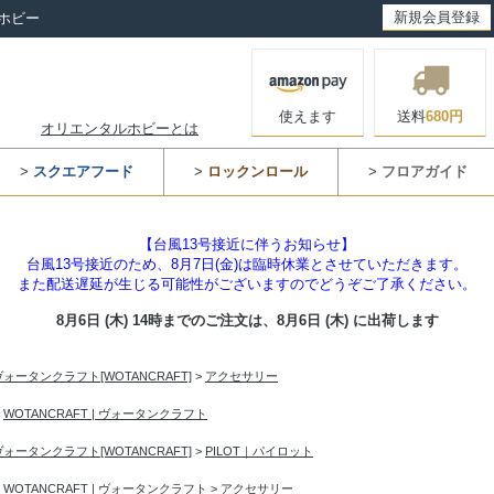
新規会員登録
ホビー
使えます
送料
680円
オリエンタルホビーとは
>
スクエアフード
>
ロックンロール
>
フロアガイド
【台風13号接近に伴うお知らせ】
台風13号接近のため、8月7日(金)は臨時休業とさせていただきます。
また配送遅延が生じる可能性がございますのでどうぞご了承ください。
8月6日 (木) 14時までのご注文は、
8月6日 (木) に出荷します
ヴォータンクラフト[WOTANCRAFT]
>
アクセサリー
>
WOTANCRAFT | ヴォータンクラフト
ヴォータンクラフト[WOTANCRAFT]
>
PILOT｜パイロット
>
WOTANCRAFT | ヴォータンクラフト
>
アクセサリー