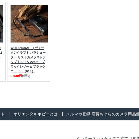
エ
WOTANCRAFT | ヴォー
F2
タンクラフト パラシュー
ー
ター リストカメラストラ
ップ｜スリム 22cm｜ブ
ラックレザー x ブラック
コード （013）
6,930円
(税込)
イド
オリエンタルホビーとは
メルマガ登録 店長おぐらのカメラ用品
インターネットからのご注文は年中