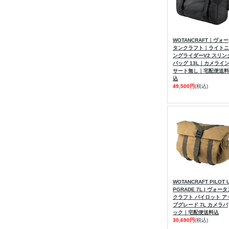
WOTANCRAFT｜ヴォー
タンクラフト｜ライトニ
ングライダーV2 スリン
バッグ 13L｜カメライ
サート無し｜宅配便送料
込
49,500円
(税込)
WOTANCRAFT PILOT 
PGRADE 7L | ヴォー
クラフト パイロット ア
プグレード 7L カメラバ
ック｜宅配便送料込
30,690円
(税込)