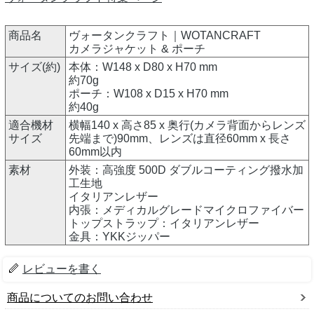
商品名
ヴォータンクラフト｜WOTANCRAFT
カメラジャケット & ポーチ
サイズ(約)
本体：W148 x D80 x H70 mm
約70g
ポーチ：W108 x D15 x H70 mm
約40g
適合機材
横幅140 x 高さ85 x 奥行(カメラ背面からレンズ
サイズ
先端まで)90mm、レンズは直径60mm x 長さ
60mm以内
素材
外装：高強度 500D ダブルコーティング撥水加
工生地
イタリアンレザー
内張：メディカルグレードマイクロファイバー
トップストラップ：イタリアンレザー
金具：YKKジッパー
レビューを書く
商品についてのお問い合わせ