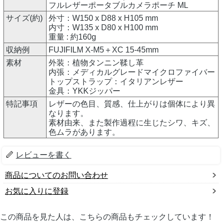
フルレザーポータブルカメラポーチ ML
サイズ(約)
外寸：W150 x D88 x H105 mm
内寸：W135 x D80 x H100 mm
重量 : 約160g
収納例
FUJIFILM X-M5＋XC 15-45mm
素材
外装：植物タンニン鞣し革
内張：メディカルグレードマイクロファイバー
トップストラップ：イタリアンレザー
金具：YKKジッパー
特記事項
レザーの色目、質感、仕上がりは個体により異
なります。
素材由来、また製作過程に生じたシワ、キズ、
色ムラがあります。
レビューを書く
商品についてのお問い合わせ
お気に入りに登録
この商品を見た人は、こちらの商品もチェックしています！