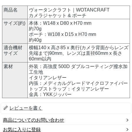
商品名
ヴォータンクラフト｜WOTANCRAFT
カメラジャケット & ポーチ
サイズ(約)
本体：W148 x D80 x H70 mm
約70g
ポーチ：W108 x D15 x H70 mm
約40g
適合機材
横幅140 x 高さ85 x 奥行(カメラ背面からレンズ
サイズ
先端まで)90mm、レンズは直径60mm x 長さ
60mm以内
素材
外装：高強度 500D ダブルコーティング撥水加
工生地
イタリアンレザー
内張：メディカルグレードマイクロファイバー
トップストラップ：イタリアンレザー
金具：YKKジッパー
レビューを書く
商品についてのお問い合わせ
お気に入りに登録