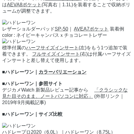
は
AEVA8ポケット
(写真右｜1.1L)を装着することで収納ボリ
ュームが調整できます。
レザーショルダーパッド
SP-50
｜
AVEA7ポケット
装着例
color : ネイビーキャンバスｘチョコレートレザー
標準付属の
ハーフサイズインサート
(左)をもう1つ追加で装
着できます。
フルサイズインサート
(右)は付属ハーフサイズ
インサートと差し替えて使用します。
■ハドレーワン｜
カラーバリエーション
■ハドレーワン｜参照サイト
デジカメWatch 新製品レビュー記事から
「クラシックな
見た目そのまま、ノートパソコンに対応」
(外部リンク｜
2019年9月掲載記事)
■ハドレーワン｜サイズ比較
ハドレープロ2020
（6.0L）｜ハドレーワン（8.75L）