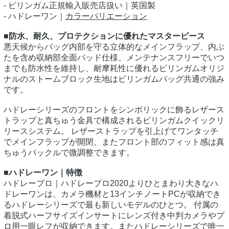
- ビリンガム正規輸入販売店扱い｜英国製
- ハドレーワン｜
カラーバリエーション
■防水、耐久、プロテクションに優れたマスターピース
悪天候からバッグ内部を守る立体的なメインフラップ、内ぶ
たを含め収納部全面パッド仕様、メンテナンスフリーでいつ
までも防水性を維持し、耐摩耗性に優れるビリンガムオリジ
ナルのストームブロック生地はビリンガムバッグ共通の強み
です。
ハドレーシリーズのフロントをシンボリックに飾るレザース
トラップと真ちゅう金具で構成されるビリンガムクイックリ
リースシステム。 レザーストラップを引上げてワンタッチ
でメインフラップが開閉、またフロント部のフィット感は真
ちゅうバックルで微調整できます。
■ハドレーワン｜特徴
ハドレープロ｜ハドレープロ2020よりひとまわり大きなハ
ドレーワンは、カメラ機材と13インチノートPCが収納でき
るハドレーシリーズで最も新しいモデルのひとつ。 付属の
着脱式ハーフサイズインサートにレンズ付き中判カメラやプ
ロ用一眼レフが収納できます。またハドレーシリーズで唯一