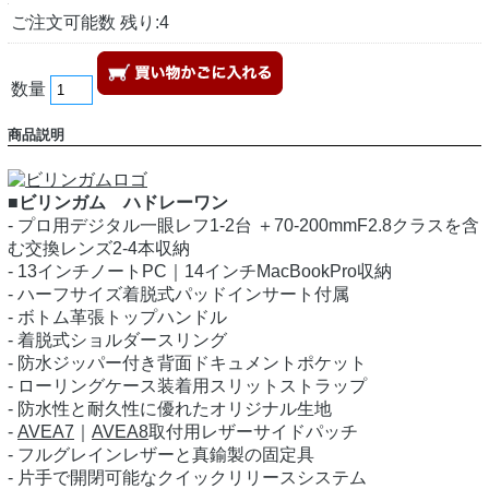
ご注文可能数 残り:4
数量
商品説明
■ビリンガム ハドレーワン
- プロ用デジタル一眼レフ1-2台 ＋70-200mmF2.8クラスを含
む交換レンズ2-4本収納
- 13インチノートPC｜14インチMacBookPro収納
- ハーフサイズ着脱式パッドインサート付属
- ボトム革張トップハンドル
- 着脱式ショルダースリング
- 防水ジッパー付き背面ドキュメントポケット
- ローリングケース装着用スリットストラップ
- 防水性と耐久性に優れたオリジナル生地
-
AVEA7
｜
AVEA8
取付用レザーサイドパッチ
- フルグレインレザーと真鍮製の固定具
- 片手で開閉可能なクイックリリースシステム