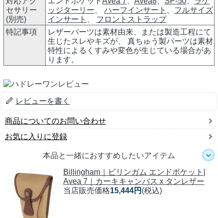
対応アク
エンドポケット
Avea 7
、
Avea8
、
SP-50
、
ラゲ
セサリー
ッジターリー
、
ハーフインサート
、
フルサイズ
(別売)
インサート
、
フロントストラップ
特記事項
レザーパーツは素材由来、または製造工程にて
生じたスレやキズが、 真ちゅう製パーツは素材
特性によるくすみや変色が生じている場合があ
ります。
レビューを書く
商品についてのお問い合わせ
お気に入りに登録
本品と一緒におすすめしたいアイテム
Billingham｜ビリンガム エンドポケット|
Avea 7｜カーキキャンバス x タンレザー
当店販売価格
15,444円
(税込)