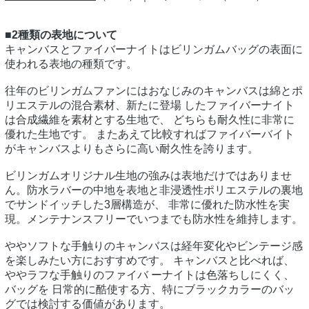
■2種類の表地について
キャンバスとファイバーナイトはビリンガムバッグの表面に
使われる表地の種類です。
往年のビリンガムファンにはおなじみのキャンバスは綿とポ
リエステルの混合素材、新たに登場 したファイバーナイト
は合成繊維を素材とする生地で、 どちらも耐久性に非常に
優れた生地です。 またあえて比較すればファイバーバイト
がキャンバスよりもさらに高い耐久性を誇ります。
ビリンガムオリジナル生地の強みは表地だけではありませ
ん。防水ラバーの中地を表地と非浸透性ポリエステルの裏地
でサンドイッチした3層構造が、 非常に優れた防水性を実
現。メンテナンスフリーでいつまでも防水性を維持します。
ややソフトな手触りのキャンバスは経年変化やビンテージ感
を楽しみたい方におすすめです。 キャンバスと比べれば、
ややラフな手触りのファイバ ーナイトは色落ちしにくく、
バッグを 日常的に酷使する方、特にブラックカラーのバッ
グでは検討する価値があります。