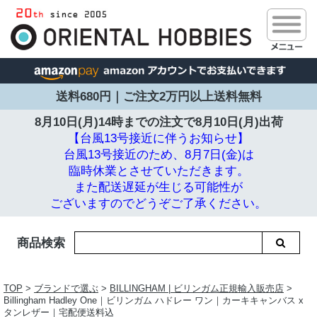
送料680円｜ご注文2万円以上送料無料
8月10日(月)14時までの注文で
8月10日(月)出荷
【台風13号接近に伴うお知らせ】
台風13号接近のため、8月7日(金)は
臨時休業とさせていただきます。
また配送遅延が生じる可能性が
ございますのでどうぞご了承ください。
商品検索
TOP
>
ブランドで選ぶ
>
BILLINGHAM | ビリンガム正規輸入販売店
>
Billingham Hadley One｜ビリンガム ハドレー ワン｜カーキキャンバス x
タンレザー｜宅配便送料込