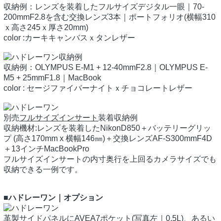
収納例：レンズを装着したフルサイズデジタル一眼｜70-
200mmF2.8を含む交換レンズ3本｜ポートフォリオ(横幅310
ｘ高さ245ｘ厚さ20mm)
color :カーキキャンバスｘタンレザー
収納例：OLYMPUS E-M1 + 12-40mmF2.8｜OLYMPUS E-
M5 + 25mmF1.8｜MacBook
color : セージファイバーナイトｘチョコレートレザー
別売
フルサイズインサート
装着収納例
収納機材:レンズを装着したNikonD850＋バッテリーグリッ
プ (高さ170mm x 横幅146㎜)＋交換レンズAF-S300mmF4D
＋13インチMacBookPro
フルサイズインサートの内寸奥行を上回るカメラサイズでも
収納できる一例です。
■ハドレーワン｜オプション
革製サイドパネルに
AVEA7ポケット
(写真左｜0.5L)、あるい