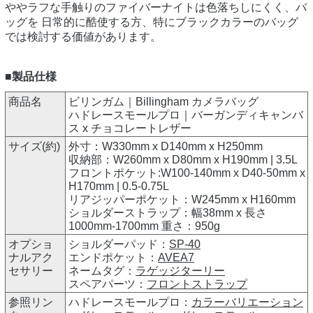
ややラフな手触りのファイバーナイトは色落ちしにくく、バ
ッグを 日常的に酷使する方、特にブラックカラーのバッグ
では検討する価値があります。
■製品仕様
商品名
ビリンガム｜Billingham カメラバッグ
ハドレースモールプロ｜バーガンディキャンバ
ス x チョコレートレザー
サイズ(約)
外寸：W330mm x D140mm x H250mm
収納部：W260mm x D80mm x H190mm | 3.5L
フロントポケット:W100-140mm x D40-50mm x
H170mm | 0.5-0.75L
リアジッパーポケット：W245mm x H160mm
ショルダーストラップ：幅38mm x 長さ
1000mm-1700mm 重さ：950g
オプショ
ショルダーパッド：
SP-40
ナルアク
エンドポケット：
AVEA7
セサリー
ネームタグ：
ラゲッジターリー
スペアパーツ：
フロントストラップ
参照リン
ハドレースモールプロ：
カラーバリエーション