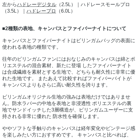
左から
ハドレーデジタル
（2.5L）｜ハドレースモールプロ
（3.5L）｜
ハドレープロ
（6.0L）
■2種類の表地、キャンバスとファイバーナイトについて
キャンバスとファイバーナイトはビリンガムバッグの表面に
使われる表地の種類です。
往年のビリンガムファンにはおなじみのキャンバスは綿とポ
リエステルの混合素材、新たに登場 したファイバーナイト
は合成繊維を素材とする生地で、どちらも耐久性に非常に優
れた生地です。 またあえて比較すればファイバーバイトが
キャンバスよりもさらに高い耐久性を誇ります。
ビリンガムオリジナル生地の強みは表地だけではありませ
ん。防水ラバーの中地を表地と非浸透性 ポリエステルの裏
地でサンドイッチした3層構造が、ビリンガムユーザーに支
持される非常に優れた 防水性を確保します。
ややソフトな手触りのキャンバスは経年変化やビンテージ感
を楽しみたい方におすすめです。 キャンバスと比べれば、