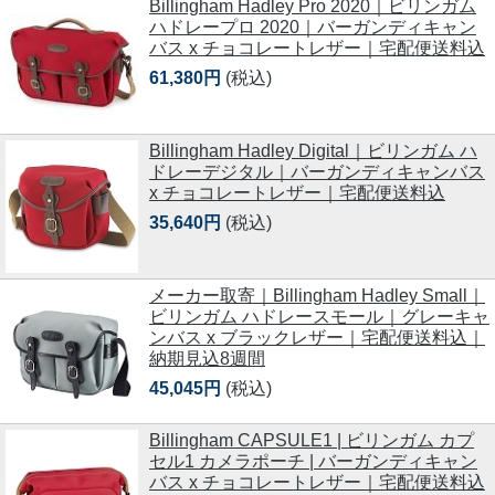
Billingham Hadley Pro 2020｜ビリンガム
ハドレープロ 2020｜バーガンディキャン
バス x チョコレートレザー｜宅配便送料込
61,380円
(税込)
Billingham Hadley Digital｜ビリンガム ハ
ドレーデジタル｜バーガンディキャンバス
x チョコレートレザー｜宅配便送料込
35,640円
(税込)
メーカー取寄｜Billingham Hadley Small｜
ビリンガム ハドレースモール｜グレーキャ
ンバス x ブラックレザー｜宅配便送料込｜
納期見込8週間
45,045円
(税込)
Billingham CAPSULE1 | ビリンガム カプ
セル1 カメラポーチ | バーガンディキャン
バス x チョコレートレザー｜宅配便送料込