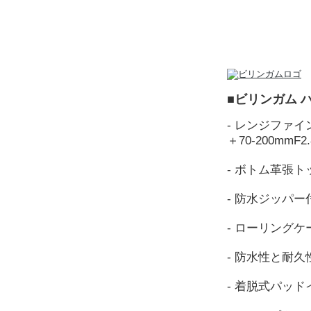
■ビリンガム ハ
- レンジファ
＋70-200mm
- ボトム革張
- 防水ジッパ
- ローリング
- 防水性と耐
- 着脱式パッ