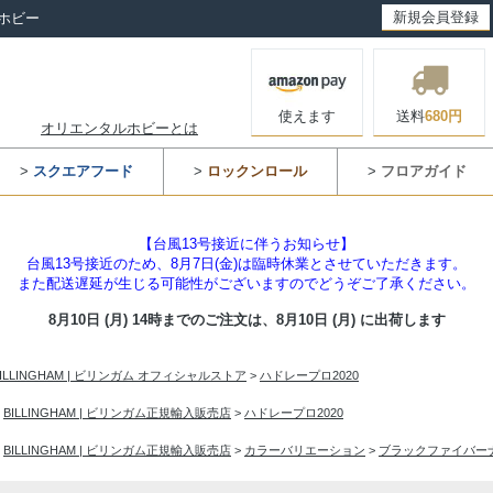
新規会員登録
ホビー
使えます
送料
680円
オリエンタルホビーとは
>
スクエアフード
>
ロックンロール
>
フロアガイド
【台風13号接近に伴うお知らせ】
台風13号接近のため、8月7日(金)は臨時休業とさせていただきます。
また配送遅延が生じる可能性がございますのでどうぞご了承ください。
8月10日 (月) 14時までのご注文は、
8月10日 (月) に出荷します
BILLINGHAM | ビリンガム オフィシャルストア
>
ハドレープロ2020
>
BILLINGHAM | ビリンガム正規輸入販売店
>
ハドレープロ2020
>
BILLINGHAM | ビリンガム正規輸入販売店
>
カラーバリエーション
>
ブラックファイバー