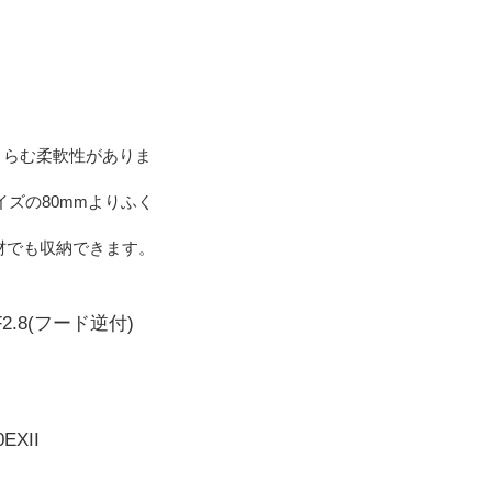
くらむ柔軟性がありま
イズの80mmよりふく
材でも収納できます。
mmF2.8(フード逆付)
0EXII