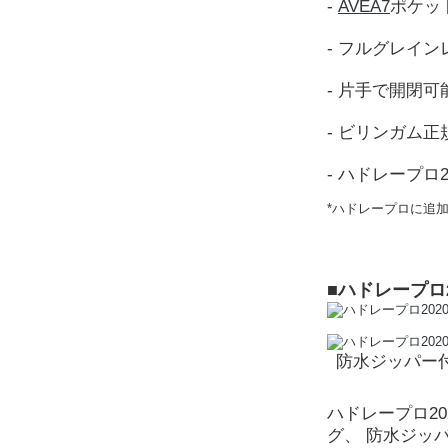
-
AVEA7
ポケッ
- フルグレイ
- 片手で開閉
- ビリンガム
- ハドレープロ2
*ハドレープロに追
■ハドレープロ
防水ジッパー
ハドレープロ2
グ、 防水ジッ