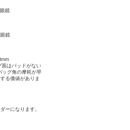
双眼鏡
双眼鏡
3mm
ッグ面はパッドがない
バッグ角の摩耗が早
討する価値がありま
ルダーになります。