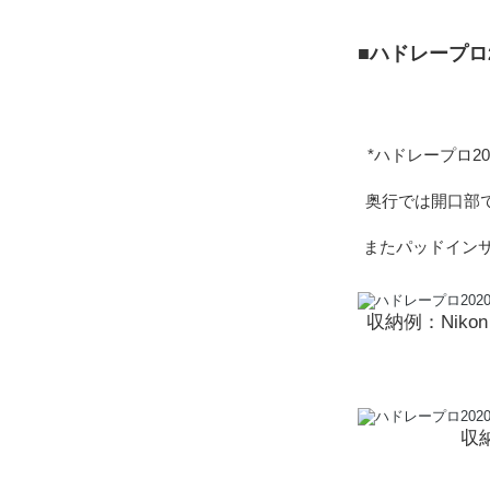
■ハドレープロ
*ハドレープロ
奥行では開口部で
またパッドイン
収納例：Nikon 
収納