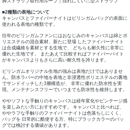
脚ストラップ取付用ループ｜揺れにくい△型ストラップ
■2種類の表地について
キャンバスとファイバーナイトはビリンガムバッグの表面に
使われる表地の種類です。
往年のビリンガムファンにはおなじみのキャンバスは綿とポ
リエステルの混合素材、新たに登場 したファイバーナイト
は合成繊維を素材とする生地で、 どちらも耐久性に非常に
優れた生地です。 またあえて比較すればファイバーバイト
がキャンバスよりもさらに高い耐久性を誇ります。
ビリンガムオリジナル生地の強みは表地だけではありませ
ん。防水ラバーの中地を表地と非浸透性ポリエステルの裏地
でサンドイッチした3層構造が、 非常に優れた防水性を実
現。メンテナンスフリーでいつまでも防水性を維持します。
ややソフトな手触りのキャンバスは経年変化やビンテージ感
を楽しみたい方におすすめです。 キャンバスと比べれば、
ややラフな手触りのファイバ ーナイトは色落ちしにくく、
バッグを 日常的に酷使する方、特にブラックカラーのバッ
グでは検討する価値があります。