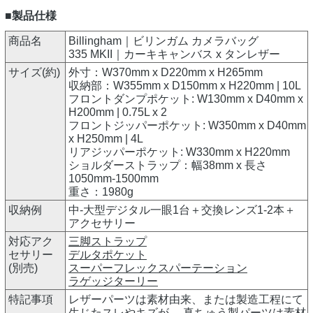
■製品仕様
商品名
Billingham｜ビリンガム カメラバッグ
335 MKII｜カーキキャンバス x タンレザー
サイズ(約)
外寸：W370mm x D220mm x H265mm
収納部：W355mm x D150mm x H220mm | 10L
フロントダンプポケット: W130mm x D40mm x
H200mm | 0.75L x 2
フロントジッパーポケット: W350mm x D40mm
x H250mm | 4L
リアジッパーポケット: W330mm x H220mm
ショルダーストラップ：幅38mm x 長さ
1050mm-1500mm
重さ：1980g
収納例
中-大型デジタル一眼1台＋交換レンズ1-2本＋
アクセサリー
対応アク
三脚ストラップ
セサリー
デルタポケット
(別売)
スーパーフレックスパーテーション
ラゲッジターリー
特記事項
レザーパーツは素材由来、または製造工程にて
生じたスレやキズが、 真ちゅう製パーツは素材