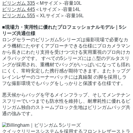
ビリンガム 335
＜Mサイズ＞‐容量10L
ビリンガム 445
＜Lサイズ＞‐容量14L
ビリンガム 555
＜XLサイズ＞‐容量16L
■現場力・実用性に優れたプロフェッショナルモデル｜5シ
リーズ共通仕様
ロングセラーのビリンガム5シリーズは撮影現場で必要なカ
メラ機材にたやすくアプローチできる仕様にプロカメラマン
から長きにわたり支持を受けつづける実用重視のプロ向けカ
メラバッグです。 すべての5シリーズには△型のデルタスリ
ングが採用され、重機材でバッグがいっぱいになっても揺れ
にくく、常時安定した携行感が期待できます。またトップグ
レインレザーのコーナーパッチには真鍮製 の脚を採用しラ
フな撮影環境でもバッグをしっかりと保護する仕様です。
悪天候からバッグを守るメインフラップ、そしてメンテナン
スフリーでいつまでも防水性を維持し、耐摩耗性に優れるビ
リンガム独自のストームブロック生地はビリンガムバッグ共
通の強みです。
クイックリリースシステムを採用するフロントレザーストラ