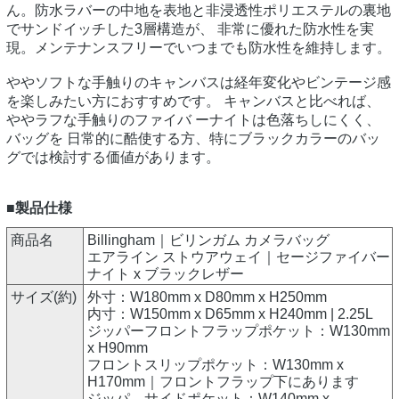
ん。防水ラバーの中地を表地と非浸透性ポリエステルの裏地
でサンドイッチした3層構造が、 非常に優れた防水性を実
現。メンテナンスフリーでいつまでも防水性を維持します。
ややソフトな手触りのキャンバスは経年変化やビンテージ感
を楽しみたい方におすすめです。 キャンバスと比べれば、
ややラフな手触りのファイバ ーナイトは色落ちしにくく、
バッグを 日常的に酷使する方、特にブラックカラーのバッ
グでは検討する価値があります。
■製品仕様
商品名
Billingham｜ビリンガム カメラバッグ
エアライン ストウアウェイ｜セージファイバー
ナイト x ブラックレザー
サイズ(約)
外寸：W180mm x D80mm x H250mm
内寸：W150mm x D65mm x H240mm | 2.25L
ジッパーフロントフラップポケット：W130mm
x H90mm
フロントスリップポケット：W130mm x
H170mm｜フロントフラップ下にあります
ジッパ―サイドポケット：W140mm x