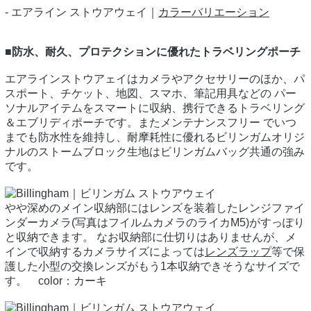
- エアライン ストウアウェイ｜
カラーバリエーション
■防水、耐久、プロテクションに優れたトラベリングポーチ
エアラインストウアェイはカメラやアクセサリーのほか、パ
スポート、チケット、地図、スマホ、筆記用具などの パー
ソナルアイテムをスマートに収納、携行できるトラベリング
＆エブリディポーチです。またメンテナンスフリー でいつ
までも防水性を維持し、耐摩耗性に優れるビリンガムオリジ
ナルのストームブロック生地はビリンガムバッグ共通の強み
です。
やや深めのメイン収納部にはレンズを装着したレンジファイ
ンダーカメラ(写真はフイルムカメラのライカM5)がすっぽり
と収納できます。 なお収納部に仕切りはありませんが、メ
インで収納するカメラサイズによっては
レンズラップ
等で保
護した小型の交換レンズがもう1本収納できそうなサイズで
す。 color：カーキ