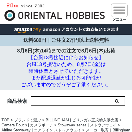
送料680円｜ご注文2万円以上送料無料
8月6日(木)14時までの注文で
8月6日(木)出荷
【台風13号接近に伴うお知らせ】
台風13号接近のため、8月7日(金)は
臨時休業とさせていただきます。
また配送遅延が生じる可能性が
ございますのでどうぞご了承ください。
商品検索
TOP
>
ブランドで選ぶ
>
BILLINGHAM | ビリンガム正規輸入販売店
>
Camera Pouch | カメラポーチ
>
Stowaway series | ストウアウェイ
>
Airline Stowaway | エアライン ストゥアウェイ
> メーカー取寄｜Billingham