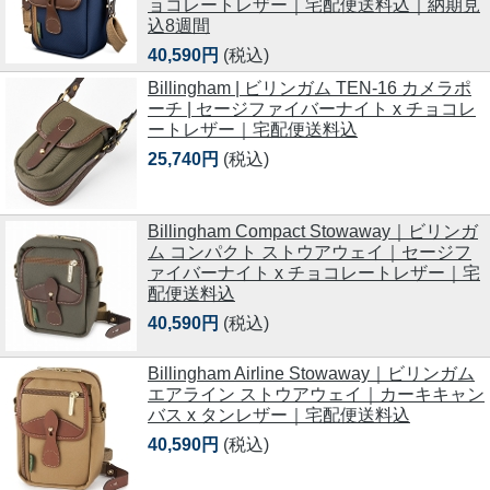
ョコレートレザー｜宅配便送料込｜納期見
込8週間
40,590円
(税込)
Billingham | ビリンガム TEN-16 カメラポ
ーチ | セージファイバーナイト x チョコレ
ートレザー｜宅配便送料込
25,740円
(税込)
Billingham Compact Stowaway｜ビリンガ
ム コンパクト ストウアウェイ｜セージフ
ァイバーナイト x チョコレートレザー｜宅
配便送料込
40,590円
(税込)
Billingham Airline Stowaway｜ビリンガム
エアライン ストウアウェイ｜カーキキャン
バス x タンレザー｜宅配便送料込
40,590円
(税込)