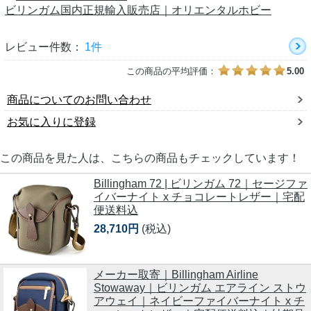
ビリンガム国内正規輸入販売店｜オリエンタルホビー
レビュー件数：
1件
この商品の平均評価：
5.00
商品についてのお問い合わせ
お気に入りに登録
この商品を見た人は、こちらの商品もチェックしています！
Billingham 72 | ビリンガム 72｜セージファ
イバーナイト x チョコレートレザー｜宅配
便送料込
28,710円
(税込)
メーカー取寄｜Billingham Airline
Stowaway｜ビリンガム エアライン ストウ
アウェイ｜ネイビーファイバーナイト x チ