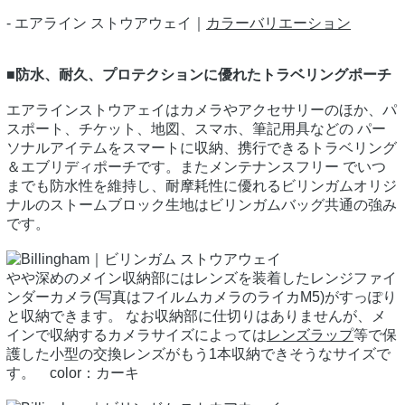
- エアライン ストウアウェイ｜
カラーバリエーション
■防水、耐久、プロテクションに優れたトラベリングポーチ
エアラインストウアェイはカメラやアクセサリーのほか、パ
スポート、チケット、地図、スマホ、筆記用具などの パー
ソナルアイテムをスマートに収納、携行できるトラベリング
＆エブリディポーチです。またメンテナンスフリー でいつ
までも防水性を維持し、耐摩耗性に優れるビリンガムオリジ
ナルのストームブロック生地はビリンガムバッグ共通の強み
です。
やや深めのメイン収納部にはレンズを装着したレンジファイ
ンダーカメラ(写真はフイルムカメラのライカM5)がすっぽり
と収納できます。 なお収納部に仕切りはありませんが、メ
インで収納するカメラサイズによっては
レンズラップ
等で保
護した小型の交換レンズがもう1本収納できそうなサイズで
す。 color：カーキ