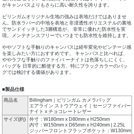
がキャンバスよりもさらに高い耐久性を誇ります。
ビリンガムオリジナル生地の強みは表地だけではありませ
ん。防水ラバーの中地を表地と非浸透性ポリエステルの裏地
でサンドイッチした3層構造が、 非常に優れた防水性を実
現。メンテナンスフリーでいつまでも防水性を維持します。
ややソフトな手触りのキャンバスは経年変化やビンテージ感
を楽しみたい方におすすめです。 キャンバスと比べれば、
ややラフな手触りのファイバ ーナイトは色落ちしにくく、
バッグを 日常的に酷使する方、特にブラックカラーのバッ
グでは検討する価値があります。
■製品仕様
商品名
Billingham｜ビリンガム カメラバッグ
エアライン ストウアウェイ｜セージファイバー
ナイト x チョコレートレザー
サイズ(約)
外寸：W180mm x D80mm x H250mm
内寸：W150mm x D65mm x H240mm | 2.25L
ジッパーフロントフラップポケット：W130mm