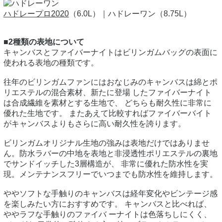
ハドレープロ2020
（6.0L）｜ハドレーワン（8.75L）
■2種類の表地について
キャンバスとファイバーナイトはビリンガムバッグの表面に
使われる表地の種類です。
往年のビリンガムファンにはおなじみのキャンバスは綿とポ
リエステルの混合素材、新たに登場 したファイバーナイト
は合成繊維を素材とする生地で、 どちらも耐久性に非常に
優れた生地です。 またあえて比較すればファイバーバイト
がキャンバスよりもさらに高い耐久性を誇ります。
ビリンガムオリジナル生地の強みは表地だけではありませ
ん。防水ラバーの中地を表地と非浸透性ポリエステルの裏地
でサンドイッチした3層構造が、 非常に優れた防水性を実
現。メンテナンスフリーでいつまでも防水性を維持します。
ややソフトな手触りのキャンバスは経年変化やビンテージ感
を楽しみたい方におすすめです。 キャンバスと比べれば、
ややラフな手触りのファイバ ーナイトは色落ちしにくく、