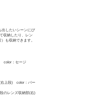
ち出したいシーンにぴ
べて収納したり、レン
安）も収納できます。
.8 color：セージ
.8(右上段) color：バー
段のレンズ収納部(右)