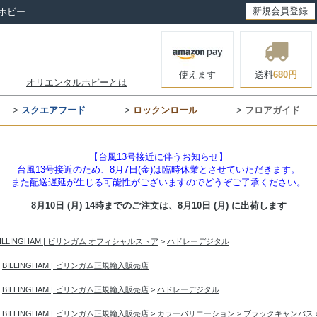
新規会員登録
ホビー
使えます
送料
680円
オリエンタルホビーとは
>
スクエアフード
>
ロックンロール
>
フロアガイド
【台風13号接近に伴うお知らせ】
台風13号接近のため、8月7日(金)は臨時休業とさせていただきます。
また配送遅延が生じる可能性がございますのでどうぞご了承ください。
8月10日 (月) 14時までのご注文は、
8月10日 (月) に出荷します
BILLINGHAM | ビリンガム オフィシャルストア
>
ハドレーデジタル
>
BILLINGHAM | ビリンガム正規輸入販売店
>
BILLINGHAM | ビリンガム正規輸入販売店
>
ハドレーデジタル
>
BILLINGHAM | ビリンガム正規輸入販売店
>
カラーバリエーション
>
ブラックキャンバス