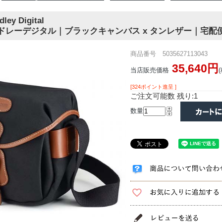
dley Digital
ドレーデジタル｜ブラックキャンバス x タンレザー｜宅配
商品番号 5035627113043
35,640円
当店販売価格
[324ポイント進呈 ]
ご注文可能数 残り:1
数量