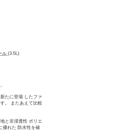
ール
(3.5L)
す。
新たに登場 したファ
す。 またあえて比較
地と非浸透性 ポリエ
に優れた 防水性を確