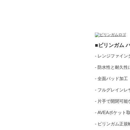
■ビリンガム 
- レンジファイ
- 防水性と耐久
- 全面パッド加工
- フルグレイン
- 片手で開閉可
- AVEAポケッ
- ビリンガム正