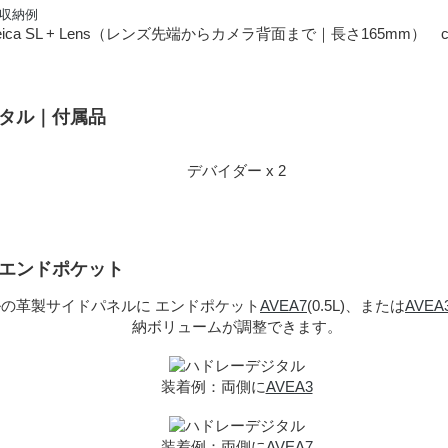
ica SL + Lens（レンズ先端からカメラ背面まで｜長さ165mm） c
ジタル｜付属品
デバイダー x 2
｜エンドポケット
の革製サイドパネルに エンドポケット
AVEA7
(0.5L)、または
AVEA
納ボリュームが調整できます。
装着例：両側に
AVEA3
装着例：両側に
AVEA7