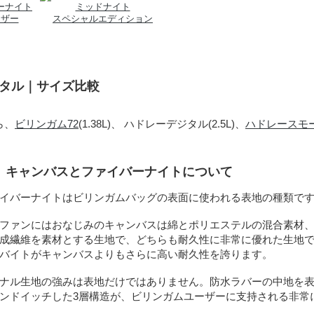
ーナイト
ミッドナイト
レザー
スペシャルエディション
ジタル｜サイズ比較
ら、
ビリンガム72
(1.38L)、 ハドレーデジタル(2.5L)、
ハドレースモ
地、キャンバスとファイバーナイトについて
イバーナイトはビリンガムバッグの表面に使われる表地の種類で
ファンにはおなじみのキャンバスは綿とポリエステルの混合素材、
成繊維を素材とする生地で、どちらも耐久性に非常に優れた生地で
バイトがキャンバスよりもさらに高い耐久性を誇ります。
ナル生地の強みは表地だけではありません。防水ラバーの中地を表
ンドイッチした3層構造が、ビリンガムユーザーに支持される非常