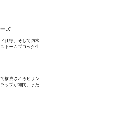
リーズ
ッド仕様、そして防水
のストームブロック生
具で構成されるビリン
フラップが開閉、また