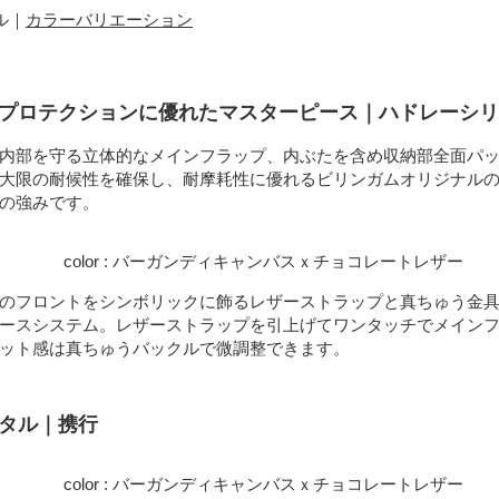
ル｜
カラーバリエーション
、プロテクションに優れたマスターピース｜ハドレーシ
内部を守る立体的なメインフラップ、内ぶたを含め収納部全面パ
大限の耐候性を確保し、耐摩耗性に優れるビリンガムオリジナル
の強みです。
color : バーガンディキャンバスｘチョコレートレザー
のフロントをシンボリックに飾るレザーストラップと真ちゅう金
ースシステム。レザーストラップを引上げてワンタッチでメイン
ット感は真ちゅうバックルで微調整できます。
ジタル｜携行
color : バーガンディキャンバスｘチョコレートレザー