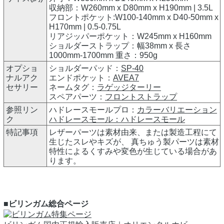
収納部：W260mm x D80mm x H190mm | 3.5L
フロントポケット:W100-140mm x D40-50mm x
H170mm | 0.5-0.75L
リアジッパーポケット：W245mm x H160mm
ショルダーストラップ：幅38mm x 長さ
1000mm-1700mm 重さ：950g
オプショ
ショルダーパッド：
SP-40
ナルアク
エンドポケット：
AVEA7
セサリー
ネームタグ：
ラゲッジターリー
スペアパーツ：
フロントストラップ
参照リン
ハドレースモールプロ：
カラーバリエーション
ク
ハドレースモール：
ハドレースモール
特記事項
レザーパーツは素材由来、または製造工程にて
生じたスレやキズが、 真ちゅう製パーツは素材
特性によるくすみや変色が生じている場合があ
ります。
■ビリンガム総合ページ