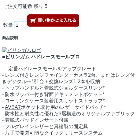
ご注文可能数 残り:5
数量
商品説明
■ビリンガム ハドレースモールプロ
－ 定番ハドレースモールをアップグレード
- レンズ付きレンジファインダーカメラ2台、またはレンズ付
きデジタル一眼1台＋交換レンズ1-2本を収納
- トップハンドルと着脱式ショルダースリング*
- 防水ジッパー付き背面ドキュメントポケット*
- ローリングケース装着用スリットストラップ*
-
AVEA7
ポケット取付用のレザーサイドパッチ*
- 防水性と耐久性に優れた3層構造のオリジナルファブリック
- 着脱式パッドインサート付属
- フルグレインレザーと真鍮製の固定具
- 片手で開閉可能なクイックリリースシステム