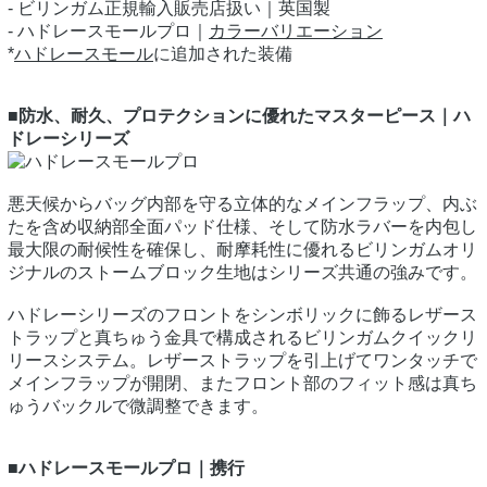
- ビリンガム正規輸入販売店扱い｜英国製
- ハドレースモールプロ｜
カラーバリエーション
*
ハドレースモール
に追加された装備
■防水、耐久、プロテクションに優れたマスターピース｜ハ
ドレーシリーズ
悪天候からバッグ内部を守る立体的なメインフラップ、内ぶ
たを含め収納部全面パッド仕様、そして防水ラバーを内包し
最大限の耐候性を確保し、耐摩耗性に優れるビリンガムオリ
ジナルのストームブロック生地はシリーズ共通の強みです。
ハドレーシリーズのフロントをシンボリックに飾るレザース
トラップと真ちゅう金具で構成されるビリンガムクイックリ
リースシステム。レザーストラップを引上げてワンタッチで
メインフラップが開閉、またフロント部のフィット感は真ち
ゅうバックルで微調整できます。
■ハドレースモールプロ｜携行