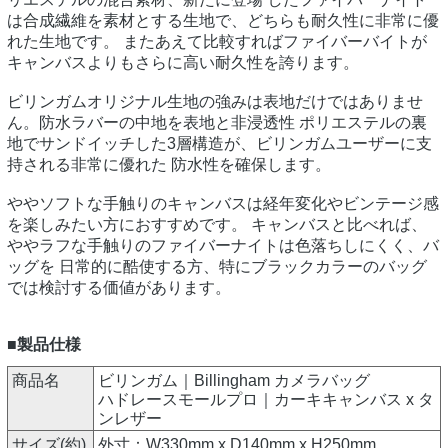
は合成繊維を素材とする生地で、どちらも耐久性に非常に優
れた生地です。 またあえて比較すればファイバーバイトが
キャンバスよりもさらに高い耐久性を誇ります。
ビリンガムオリジナル生地の強みは表地だけではありませ
ん。防水ラバーの中地を表地と非浸透性 ポリエステルの裏
地でサンドイッチした3層構造が、ビリンガムユーザーに支
持される非常に優れた 防水性を確保します。
ややソフトな手触りのキャンバスは経年変化やビンテージ感
を楽しみたい方におすすめです。 キャンバスと比べれば、
ややラフな手触りのファイバーナイトは色落ちしにくく、バ
ッグを 日常的に酷使する方、特にブラックカラーのバッグ
では検討する価値があります。
■製品仕様
商品名
ビリンガム｜Billingham カメラバッグ
ハドレースモールプロ｜カーキキャンバス x タ
ンレザー
サイズ(約)
外寸：W330mm x D140mm x H250mm