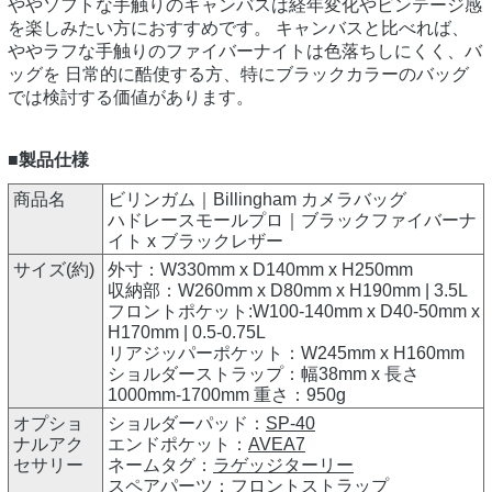
ややソフトな手触りのキャンバスは経年変化やビンテージ感
を楽しみたい方におすすめです。 キャンバスと比べれば、
ややラフな手触りのファイバーナイトは色落ちしにくく、バ
ッグを 日常的に酷使する方、特にブラックカラーのバッグ
では検討する価値があります。
■製品仕様
商品名
ビリンガム｜Billingham カメラバッグ
ハドレースモールプロ｜ブラックファイバーナ
イト x ブラックレザー
サイズ(約)
外寸：W330mm x D140mm x H250mm
収納部：W260mm x D80mm x H190mm | 3.5L
フロントポケット:W100-140mm x D40-50mm x
H170mm | 0.5-0.75L
リアジッパーポケット：W245mm x H160mm
ショルダーストラップ：幅38mm x 長さ
1000mm-1700mm 重さ：950g
オプショ
ショルダーパッド：
SP-40
ナルアク
エンドポケット：
AVEA7
セサリー
ネームタグ：
ラゲッジターリー
スペアパーツ：
フロントストラップ