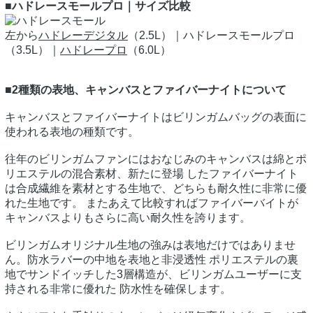
■ハドレースモールプロ｜サイズ比較
左から
ハドレーデジタル
（2.5L）｜ハドレースモールプロ
（3.5L）｜
ハドレープロ
（6.0L）
■2種類の表地、キャンバスとファイバーナイトについて
キャンバスとファイバーナイトはビリンガムバッグの表面に
使われる表地の種類です。
往年のビリンガムファンにはおなじみのキャンバスは綿とポ
リエステルの混合素材、新たに登場 したファイバーナイト
は合成繊維を素材とする生地で、どちらも耐久性に非常に優
れた生地です。 またあえて比較すればファイバーバイトが
キャンバスよりもさらに高い耐久性を誇ります。
ビリンガムオリジナル生地の強みは表地だけではありませ
ん。防水ラバーの中地を表地と非浸透性 ポリエステルの裏
地でサンドイッチした3層構造が、ビリンガムユーザーに支
持される非常に優れた 防水性を確保します。