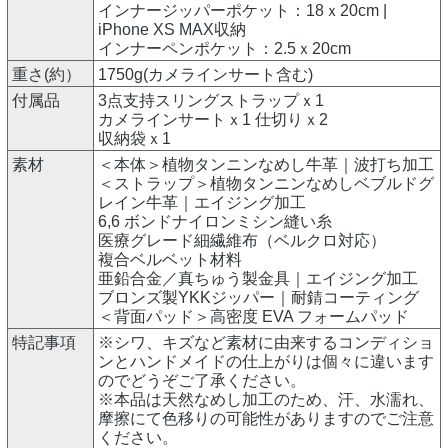
インナージッパーポケット：18ｘ20cm |
iPhone XS MAX収納
インナーペンポケット：2.5ｘ20cm
重さ(約）
1750g(カメラインサート含む)
付属品
3点支持スリングストラップｘ1
カメラインサートｘ1 仕切りｘ2
収納袋ｘ1
素材
＜本体＞植物タンニンなめし牛革｜波打ち加工
＜ストラップ＞植物タンニンなめしベブルドグ
レイン牛革｜エイジング加工
6,6 ボンドナイロンミシン縫い糸
医療グレード細繊維布（ベルクロ対応）
複合ベルベット材料
亜鉛合金／真ちゅう製金具｜エイジング加工
ブロンズ製YKKジッパー｜耐錆コーティング
＜背面パッド＞高密度 EVA フォームパッド
特記事項
※シワ、キズなど素材に由来するコンディショ
ンとハンドメイドの仕上がりは個々に違います
のでどうぞご了承ください。
※本品は天然なめし加工のため、汗、水濡れ、
摩擦にて色移りの可能性がありますのでご注意
ください。