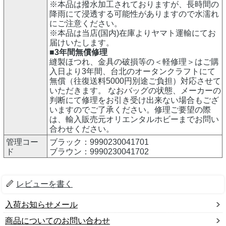
※本品は撥水加工されておりますが、長時間の
降雨にて浸透する可能性がありますので水濡れ
にご注意ください。
※本品は当店(国内)在庫よりヤマト運輸にてお
届けいたします。
■3年間無償修理
縫製ほつれ、金具の破損等の＜軽修理＞はご購
入日より3年間、台北のオータンクラフトにて
無償（往復送料5000円別途ご負担）対応させて
いただきます。 なおバッグの状態、メーカーの
判断にて修理をお引き受け出来ない場合もござ
いますのでご了承ください。修理ご要望の際
は、輸入販売元オリエンタルホビーまでお問い
合わせください。
管理コー
ブラック：9990230041701
ド
ブラウン：9990230041702
レビューを書く
入荷お知らせメール
商品についてのお問い合わせ