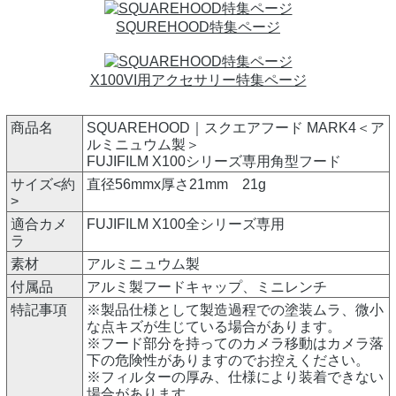
SQUREHOOD特集ページ
X100VI用アクセサリー特集ページ
商品名
SQUAREHOOD｜スクエアフード MARK4＜ア
ルミニュウム製＞
FUJIFILM X100シリーズ専用角型フード
サイズ<約
直径56mmx厚さ21mm 21g
>
適合カメ
FUJIFILM X100全シリーズ専用
ラ
素材
アルミニュウム製
付属品
アルミ製フードキャップ、ミニレンチ
特記事項
※製品仕様として製造過程での塗装ムラ、微小
な点キズが生じている場合があります。
※フード部分を持ってのカメラ移動はカメラ落
下の危険性がありますのでお控えください。
※フィルターの厚み、仕様により装着できない
場合があります。