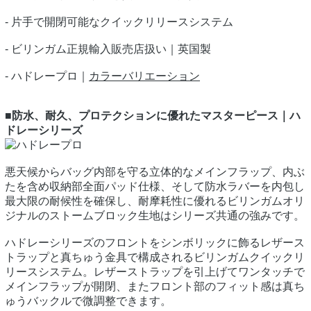
- 片手で開閉可能なクイックリリースシステム
- ビリンガム正規輸入販売店扱い｜英国製
- ハドレープロ｜
カラーバリエーション
■防水、耐久、プロテクションに優れたマスターピース｜ハ
ドレーシリーズ
悪天候からバッグ内部を守る立体的なメインフラップ、内ぶ
たを含め収納部全面パッド仕様、そして防水ラバーを内包し
最大限の耐候性を確保し、耐摩耗性に優れるビリンガムオリ
ジナルのストームブロック生地はシリーズ共通の強みです。
ハドレーシリーズのフロントをシンボリックに飾るレザース
トラップと真ちゅう金具で構成されるビリンガムクイックリ
リースシステム。レザーストラップを引上げてワンタッチで
メインフラップが開閉、またフロント部のフィット感は真ち
ゅうバックルで微調整できます。