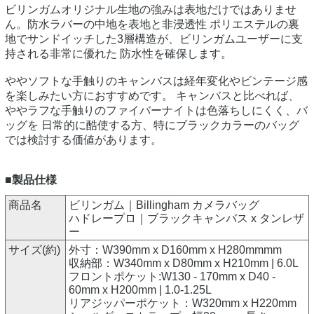
ビリンガムオリジナル生地の強みは表地だけではありませ
ん。防水ラバーの中地を表地と非浸透性 ポリエステルの裏
地でサンドイッチした3層構造が、ビリンガムユーザーに支
持される非常に優れた 防水性を確保します。
ややソフトな手触りのキャンバスは経年変化やビンテージ感
を楽しみたい方におすすめです。 キャンバスと比べれば、
ややラフな手触りのファイバーナイトは色落ちしにくく、バ
ッグを 日常的に酷使する方、特にブラックカラーのバッグ
では検討する価値があります。
■製品仕様
商品名
ビリンガム｜Billingham カメラバッグ
ハドレープロ｜ブラックキャンバス x タンレザ
ー
サイズ(約)
外寸：W390mm x D160mm x H280mmmm
収納部：W340mm x D80mm x H210mm | 6.0L
フロントポケット:W130 - 170mm x D40 -
60mm x H200mm | 1.0-1.25L
リアジッパーポケット：W320mm x H220mm