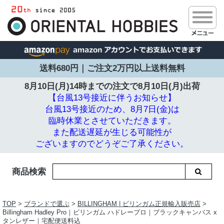
送料680円｜ご注文2万円以上送料無料
8月10日(月)14時までの注文で
8月10日(月)出荷
【台風13号接近に伴うお知らせ】
台風13号接近のため、8月7日(金)は
臨時休業とさせていただきます。
また配送遅延が生じる可能性が
ございますのでどうぞご了承ください。
商品検索
TOP
>
ブランドで選ぶ
>
BILLINGHAM | ビリンガム正規輸入販売店
>
Billingham Hadley Pro｜ビリンガム ハドレープロ｜ブラックキャンバス x
タンレザー｜宅配便送料込