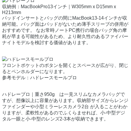
収納例：MacBookPro13インチ｜W305mm x D15mm x
H213mm
パッドインサートとバッグの間にMacBook13-14インチが収
納可能。バッグ面はパッドがないため薄手スリーブの併用が
おすすめです。 なお常時ノートPC携行の場合バッグ角の摩
耗が早まる可能性があるため、より耐久性のあるファイバー
ナイトモデルを検討する価値があります。
フロントポケットのボタンを開くとスペースが広がり、閉じ
るとペンホルダーになります。
参考モデル：ハドレースモールプロ
ハドレープロ｜重さ950g は一見スリムなカメラバッグで
すが、想像以上に容量があります。収納部サイズからレンジ
ファインダーや小型ミラーレスカメラ2台 が入ることがわか
りますが、柔軟性があるのでふくらませれば、小-中型デジ
タル一眼と小-中型のレンズ2-3本が収納できます。