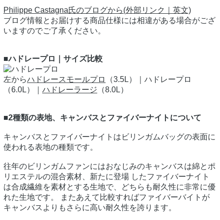
Philippe Castagna氏のブログから(外部リンク｜英文)
ブログ情報とお届けする商品仕様には相違がある場合がござ
いますのでご了承ください。
■ハドレープロ｜サイズ比較
左から
ハドレースモールプロ
（3.5L）｜ハドレープロ
（6.0L）｜
ハドレーラージ
（8.0L）
■2種類の表地、キャンバスとファイバーナイトについて
キャンバスとファイバーナイトはビリンガムバッグの表面に
使われる表地の種類です。
往年のビリンガムファンにはおなじみのキャンバスは綿とポ
リエステルの混合素材、新たに登場 したファイバーナイト
は合成繊維を素材とする生地で、どちらも耐久性に非常に優
れた生地です。 またあえて比較すればファイバーバイトが
キャンバスよりもさらに高い耐久性を誇ります。