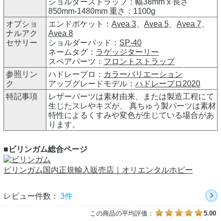
ショルダーストラップ：幅38mm x 長さ
850mm-1480mm 重さ：1100g
オプショ
エンドポケット：
Avea 3
、
Avea 5
、
Avea 7
、
ナルアク
Avea 8
セサリー
ショルダーパッド：
SP-40
ネームタグ：
ラゲッジターリー
スペアパーツ：
フロントストラップ
参照リン
ハドレープロ：
カラーバリエーション
ク
アップグレードモデル：
ハドレープロ2020
特記事項
レザーパーツは素材由来、または製造工程にて
生じたスレやキズが、 真ちゅう製パーツは素材
特性によるくすみや変色が生じている場合があ
ります。
■ビリンガム総合ページ
ビリンガム国内正規輸入販売店｜オリエンタルホビー
レビュー件数：
3件
この商品の平均評価：
5.00