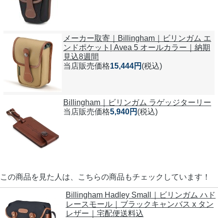
メーカー取寄｜Billingham｜ビリンガム エ
ンドポケット| Avea 5 オールカラー｜納期
見込8週間
当店販売価格
15,444円
(税込)
Billingham｜ビリンガム ラゲッジターリー
当店販売価格
5,940円
(税込)
この商品を見た人は、こちらの商品もチェックしています！
Billingham Hadley Small｜ビリンガム ハド
レースモール｜ブラックキャンバス x タン
レザー｜宅配便送料込