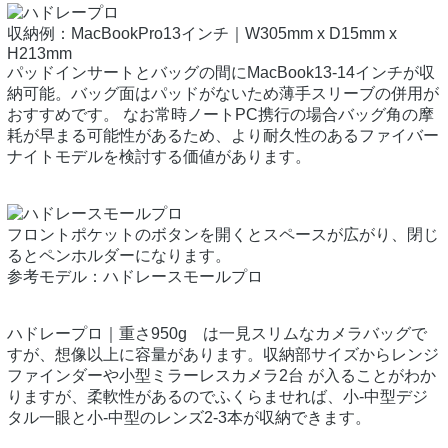
収納例：MacBookPro13インチ｜W305mm x D15mm x
H213mm
パッドインサートとバッグの間にMacBook13-14インチが収
納可能。バッグ面はパッドがないため薄手スリーブの併用が
おすすめです。 なお常時ノートPC携行の場合バッグ角の摩
耗が早まる可能性があるため、より耐久性のあるファイバー
ナイトモデルを検討する価値があります。
フロントポケットのボタンを開くとスペースが広がり、閉じ
るとペンホルダーになります。
参考モデル：ハドレースモールプロ
ハドレープロ｜重さ950g は一見スリムなカメラバッグで
すが、想像以上に容量があります。収納部サイズからレンジ
ファインダーや小型ミラーレスカメラ2台 が入ることがわか
りますが、柔軟性があるのでふくらませれば、小-中型デジ
タル一眼と小-中型のレンズ2-3本が収納できます。