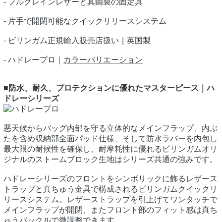
- フルグレインレザーと真鍮製の固定具
- 片手で開閉可能なクイックリリースシステム
- ビリンガム正規輸入販売店扱い｜英国製
- ハドレープロ｜
カラーバリエーション
■防水、耐久、プロテクションに優れたマスターピース｜ハ
ドレーシリーズ
悪天候からバッグ内部を守る立体的なメインフラップ、内ぶ
たを含め収納部全面パッド仕様、そして防水ラバーを内包し
最大限の耐候性を確保し、耐摩耗性に優れるビリンガムオリ
ジナルのストームブロック生地はシリーズ共通の強みです。
ハドレーシリーズのフロントをシンボリックに飾るレザース
トラップと真ちゅう金具で構成されるビリンガムクイックリ
リースシステム。レザーストラップを引上げてワンタッチで
メインフラップが開閉、またフロント部のフィット感は真ち
ゅうバックルで微調整できます。