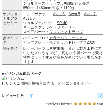
ショルダーストラップ：幅38mm x 長さ
850mm-1480mm 重さ：1100g
オプショ
エンドポケット：
Avea 3
、
Avea 5
、
Avea 7
、
ナルアク
Avea 8
セサリー
ショルダーパッド：
SP-40
ネームタグ：
ラゲッジターリー
スペアパーツ：
フロントストラップ
参照リン
ハドレープロ：
カラーバリエーション
ク
アップグレードモデル：
ハドレープロ2020
特記事項
レザーパーツは素材由来、または製造工程にて
生じたスレやキズが、 真ちゅう製パーツは素材
特性によるくすみや変色が生じている場合があ
ります。
■ビリンガム総合ページ
ビリンガム国内正規輸入販売店｜オリエンタルホビー
レビュー件数：
2件
この商品の平均評価：
5.00