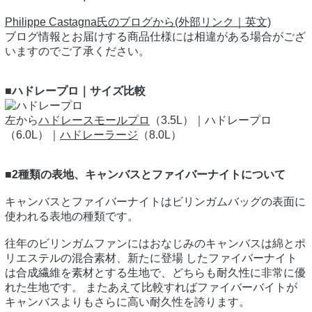
Philippe Castagna氏のブログから(外部リンク｜英文)
ブログ情報とお届けする商品仕様には相違がある場合がござ
いますのでご了承ください。
■ハドレープロ｜サイズ比較
左から
ハドレースモールプロ
（3.5L）｜ハドレープロ
（6.0L）｜
ハドレーラージ
（8.0L）
■2種類の表地、キャンバスとファイバーナイトについて
キャンバスとファイバーナイトはビリンガムバッグの表面に
使われる表地の種類です。
往年のビリンガムファンにはおなじみのキャンバスは綿とポ
リエステルの混合素材、新たに登場 したファイバーナイト
は合成繊維を素材とする生地で、どちらも耐久性に非常に優
れた生地です。 またあえて比較すればファイバーバイトが
キャンバスよりもさらに高い耐久性を誇ります。