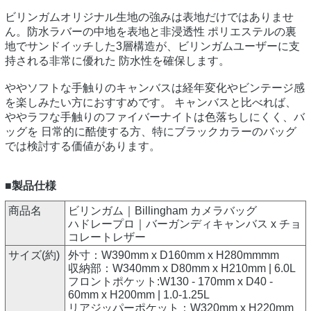
ビリンガムオリジナル生地の強みは表地だけではありませ
ん。防水ラバーの中地を表地と非浸透性 ポリエステルの裏
地でサンドイッチした3層構造が、ビリンガムユーザーに支
持される非常に優れた 防水性を確保します。
ややソフトな手触りのキャンバスは経年変化やビンテージ感
を楽しみたい方におすすめです。 キャンバスと比べれば、
ややラフな手触りのファイバーナイトは色落ちしにくく、バ
ッグを 日常的に酷使する方、特にブラックカラーのバッグ
では検討する価値があります。
■製品仕様
商品名
ビリンガム｜Billingham カメラバッグ
ハドレープロ｜バーガンディキャンバス x チョ
コレートレザー
サイズ(約)
外寸：W390mm x D160mm x H280mmmm
収納部：W340mm x D80mm x H210mm | 6.0L
フロントポケット:W130 - 170mm x D40 -
60mm x H200mm | 1.0-1.25L
リアジッパーポケット：W320mm x H220mm