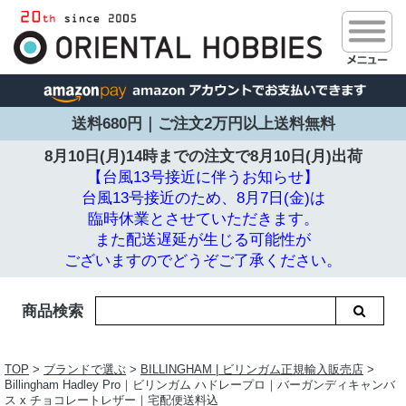
送料680円｜ご注文2万円以上送料無料
8月10日(月)14時までの注文で
8月10日(月)出荷
【台風13号接近に伴うお知らせ】
台風13号接近のため、8月7日(金)は
臨時休業とさせていただきます。
また配送遅延が生じる可能性が
ございますのでどうぞご了承ください。
商品検索
TOP
>
ブランドで選ぶ
>
BILLINGHAM | ビリンガム正規輸入販売店
>
Billingham Hadley Pro｜ビリンガム ハドレープロ｜バーガンディキャンバ
ス x チョコレートレザー｜宅配便送料込