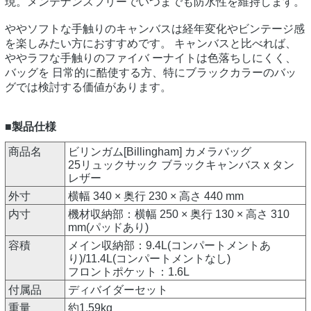
現。メンテナンスフリーでいつまでも防水性を維持します。
ややソフトな手触りのキャンバスは経年変化やビンテージ感
を楽しみたい方におすすめです。 キャンバスと比べれば、
ややラフな手触りのファイバ ーナイトは色落ちしにくく、
バッグを 日常的に酷使する方、特にブラックカラーのバッ
グでは検討する価値があります。
■製品仕様
商品名
ビリンガム[Billingham] カメラバッグ
25リュックサック ブラックキャンバス x タン
レザー
外寸
横幅 340 × 奥行 230 × 高さ 440 mm
内寸
機材収納部：横幅 250 × 奥行 130 × 高さ 310
mm(パッドあり)
容積
メイン収納部：9.4L(コンパートメントあ
り)/11.4L(コンパートメントなし)
フロントポケット：1.6L
付属品
ディバイダーセット
重量
約1.59kg