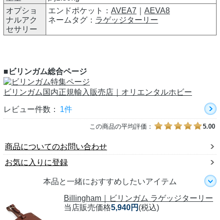
オプショ
エンドポケット：
AVEA7
｜
AEVA8
ナルアク
ネームタグ：
ラゲッジターリー
セサリー
■ビリンガム総合ページ
ビリンガム国内正規輸入販売店｜オリエンタルホビー
レビュー件数：
1件
この商品の平均評価：
5.00
商品についてのお問い合わせ
お気に入りに登録
本品と一緒におすすめしたいアイテム
Billingham｜ビリンガム ラゲッジターリー
当店販売価格
5,940円
(税込)