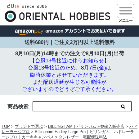
送料680円｜ご注文2万円以上送料無料
8月10日(月)14時までの注文で
8月10日(月)出荷
【台風13号接近に伴うお知らせ】
台風13号接近のため、8月7日(金)は
臨時休業とさせていただきます。
また配送遅延が生じる可能性が
ございますのでどうぞご了承ください。
商品検索
TOP
>
ブランドで選ぶ
>
BILLINGHAM | ビリンガム正規輸入販売店
>
ハド
レーラージプロ
> Billingham Hadley Large Pro｜ビリンガム ハドレーラ
ージプロ｜カーキキャンバス x タンレザー｜宅配便送料込