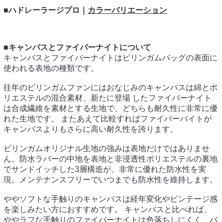
■ハドレーラージプロ｜
カラーバリエーション
■キャンバスとファイバーナイトについて
キャンバスとファイバーナイトはビリンガムバッグの表面に
使われる表地の種類です。
往年のビリンガムファンにはおなじみのキャンバスは綿とポ
リエステルの混合素材、新たに登場 したファイバーナイト
は合成繊維を素材とする生地で、どちらも耐久性に非常に優
れた生地です。 またあえて比較すればファイバーバイトが
キャンバスよりもさらに高い耐久性を誇ります。
ビリンガムオリジナル生地の強みは表地だけではありませ
ん。防水ラバーの中地を表地と非浸透性ポリエステルの裏地
でサンドイッチした3層構造が、非常に優れた防水性を実
現。メンテナンスフリーでいつまでも防水性を維持します。
ややソフトな手触りのキャンバスは経年変化やビンテージ感
を楽しみたい方におすすめです。 キャンバスと比べれば、
ややラフな手触りのファイバーナイトは色落ちしにくく、バ