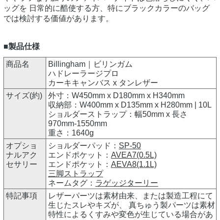
ッグを 日常的に酷使する方、特にブラックカラーのバッグ
では検討する価値があります。
■製品仕様
商品名
Billingham｜ビリンガム
ハドレーラージプロ
カーキキャンバス x タンレザー
サイズ(約)
外寸：W450mm x D180mm x H340mm
収納部：W400mm x D135mm x H280mm | 10L
ショルダーストラップ：幅50mm x 長さ
970mm-1550mm
重さ：1640g
オプショ
ショルダーパッド：
SP-50
ナルアク
エンドポケット：
AVEA7(0.5L)
セサリー
エンドポケット：
AEVA8(1.1L)
三脚ストラップ
ネームタグ：
ラゲッジターリー
特記事項
レザーパーツは素材由来、または製造工程にて
生じたスレやキズが、 真ちゅう製パーツは素材
特性によるくすみや変色が生じている場合があ