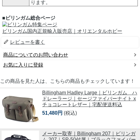
ります。
■ビリンガム総合ページ
ビリンガム国内正規輸入販売店｜オリエンタルホビー
レビューを書く
商品についてのお問い合わせ
お気に入りに登録
この商品を見た人は、こちらの商品もチェックしています！
Billingham Hadley Large｜ビリンガム ハ
ドレーラージ｜セージファイバーナイト x
チョコレートレザー｜宅配便送料込
51,480円
(税込)
メーカー取寄｜Billingham 207｜ビリンガ
ム 207｜SP-50付属｜ブラックファイバー