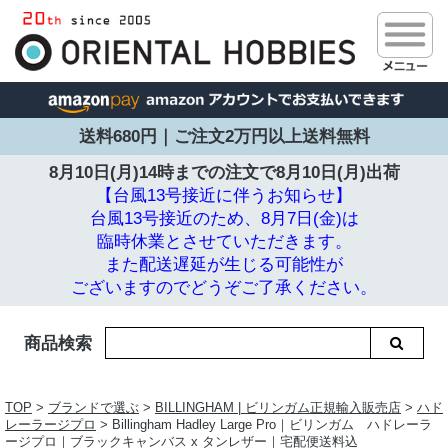
送料680円｜ご注文2万円以上送料無料
8月10日(月)14時までの注文で
8月10日(月)出荷
【台風13号接近に伴うお知らせ】
台風13号接近のため、8月7日(金)は
臨時休業とさせていただきます。
また配送遅延が生じる可能性が
ございますのでどうぞご了承ください。
商品検索
TOP
>
ブランドで選ぶ
>
BILLINGHAM | ビリンガム正規輸入販売店
>
ハド
レーラージプロ
> Billingham Hadley Large Pro｜ビリンガム ハドレーラ
ージプロ｜ブラックキャンバス x タンレザー｜宅配便送料込