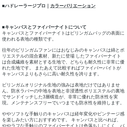
■ハドレーラージプロ｜
カラーバリエーション
■キャンバスとファイバーナイトについて
キャンバスとファイバーナイトはビリンガムバッグの表面に
使われる表地の種類です。
往年のビリンガムファンにはおなじみのキャンバスは綿とポ
リエステルの混合素材、新たに登場 したファイバーナイト
は合成繊維を素材とする生地で、どちらも耐久性に非常に優
れた生地です。 またあえて比較すればファイバーバイトが
キャンバスよりもさらに高い耐久性を誇ります。
ビリンガムオリジナル生地の強みは表地だけではありませ
ん。防水ラバーの中地を表地と非浸透性ポリエステルの裏地
でサンドイッチした3層構造が、非常に優れた防水性を実
現。メンテナンスフリーでいつまでも防水性を維持します。
ややソフトな手触りのキャンバスは経年変化やビンテージ感
を楽しみたい方におすすめです。 キャンバスと比べれば、
ややラフな手触りのファイバーナイトは色落ちしにくく、バ