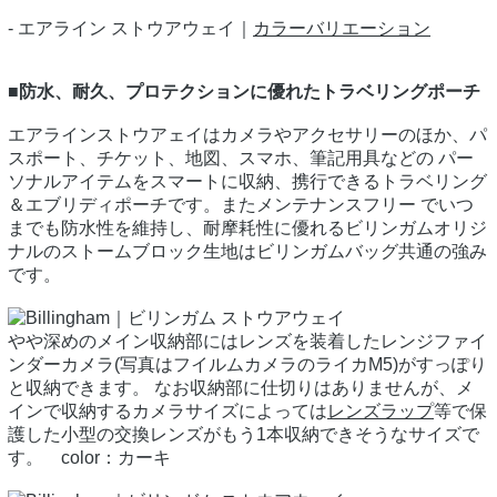
- エアライン ストウアウェイ｜
カラーバリエーション
■防水、耐久、プロテクションに優れたトラベリングポーチ
エアラインストウアェイはカメラやアクセサリーのほか、パ
スポート、チケット、地図、スマホ、筆記用具などの パー
ソナルアイテムをスマートに収納、携行できるトラベリング
＆エブリディポーチです。またメンテナンスフリー でいつ
までも防水性を維持し、耐摩耗性に優れるビリンガムオリジ
ナルのストームブロック生地はビリンガムバッグ共通の強み
です。
やや深めのメイン収納部にはレンズを装着したレンジファイ
ンダーカメラ(写真はフイルムカメラのライカM5)がすっぽり
と収納できます。 なお収納部に仕切りはありませんが、メ
インで収納するカメラサイズによっては
レンズラップ
等で保
護した小型の交換レンズがもう1本収納できそうなサイズで
す。 color：カーキ