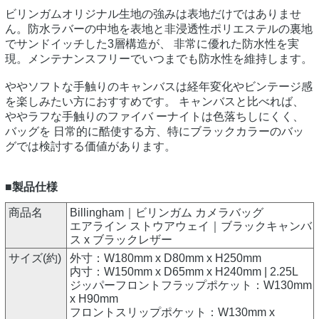
ビリンガムオリジナル生地の強みは表地だけではありませ
ん。防水ラバーの中地を表地と非浸透性ポリエステルの裏地
でサンドイッチした3層構造が、 非常に優れた防水性を実
現。メンテナンスフリーでいつまでも防水性を維持します。
ややソフトな手触りのキャンバスは経年変化やビンテージ感
を楽しみたい方におすすめです。 キャンバスと比べれば、
ややラフな手触りのファイバ ーナイトは色落ちしにくく、
バッグを 日常的に酷使する方、特にブラックカラーのバッ
グでは検討する価値があります。
■製品仕様
商品名
Billingham｜ビリンガム カメラバッグ
エアライン ストウアウェイ｜ブラックキャンバ
ス x ブラックレザー
サイズ(約)
外寸：W180mm x D80mm x H250mm
内寸：W150mm x D65mm x H240mm | 2.25L
ジッパーフロントフラップポケット：W130mm
x H90mm
フロントスリップポケット：W130mm x