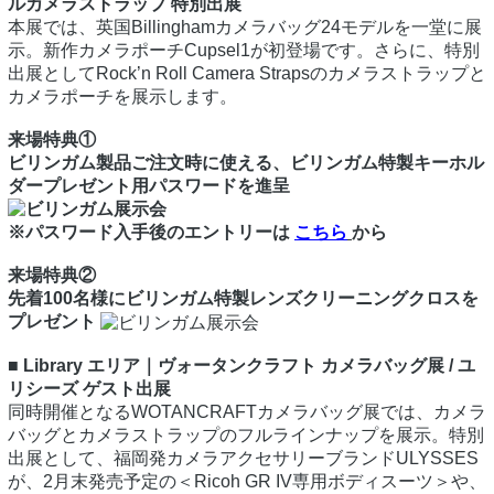
ルカメラストラップ 特別出展
本展では、英国Billinghamカメラバッグ24モデルを一堂に展
示。新作カメラポーチCupsel1が初登場です。さらに、特別
出展としてRock’n Roll Camera Strapsのカメラストラップと
カメラポーチを展示します。
来場特典①
ビリンガム製品ご注文時に使える、ビリンガム特製キーホル
ダープレゼント用パスワードを進呈
※パスワード入手後のエントリーは
こちら
から
来場特典②
先着100名様にビリンガム特製レンズクリーニングクロスを
プレゼント
■ Library エリア｜ヴォータンクラフト カメラバッグ展 / ユ
リシーズ ゲスト出展
同時開催となるWOTANCRAFTカメラバッグ展では、カメラ
バッグとカメラストラップのフルラインナップを展示。特別
出展として、福岡発カメラアクセサリーブランドULYSSES
が、2月末発売予定の＜Ricoh GR IV専用ボディスーツ＞や、