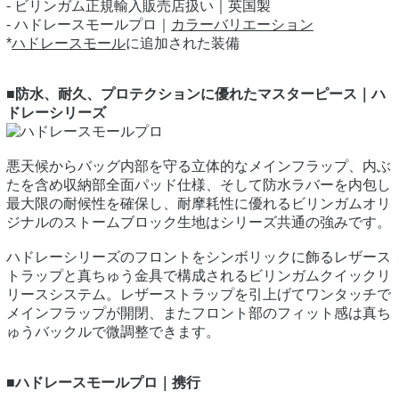
- ビリンガム正規輸入販売店扱い｜英国製
- ハドレースモールプロ｜
カラーバリエーション
*
ハドレースモール
に追加された装備
■防水、耐久、プロテクションに優れたマスターピース｜ハ
ドレーシリーズ
悪天候からバッグ内部を守る立体的なメインフラップ、内ぶ
たを含め収納部全面パッド仕様、そして防水ラバーを内包し
最大限の耐候性を確保し、耐摩耗性に優れるビリンガムオリ
ジナルのストームブロック生地はシリーズ共通の強みです。
ハドレーシリーズのフロントをシンボリックに飾るレザース
トラップと真ちゅう金具で構成されるビリンガムクイックリ
リースシステム。レザーストラップを引上げてワンタッチで
メインフラップが開閉、またフロント部のフィット感は真ち
ゅうバックルで微調整できます。
■ハドレースモールプロ｜携行