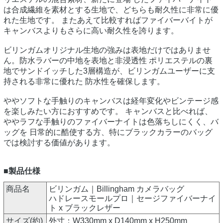
は合成繊維を素材とする生地で、どちらも耐久性に非常に優
れた生地です。 またあえて比較すればファイバーバイトが
キャンバスよりもさらに高い耐久性を誇ります。
ビリンガムオリジナル生地の強みは表地だけではありませ
ん。防水ラバーの中地を表地と非浸透性 ポリエステルの裏
地でサンドイッチした3層構造が、ビリンガムユーザーに支
持される非常に優れた 防水性を確保します。
ややソフトな手触りのキャンバスは経年変化やビンテージ感
を楽しみたい方におすすめです。 キャンバスと比べれば、
ややラフな手触りのファイバーナイトは色落ちしにくく、バ
ッグを 日常的に酷使する方、特にブラックカラーのバッグ
では検討する価値があります。
■製品仕様
商品名
ビリンガム｜Billingham カメラバッグ
ハドレースモールプロ｜セージファイバーナイ
ト x ブラックレザー
サイズ(約)
外寸：W330mm x D140mm x H250mm