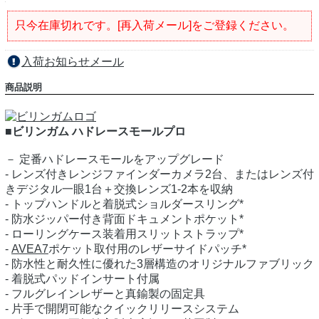
只今在庫切れです。[再入荷メール]をご登録ください。
入荷お知らせメール
商品説明
■ビリンガム ハドレースモールプロ
－ 定番ハドレースモールをアップグレード
- レンズ付きレンジファインダーカメラ2台、またはレンズ付
きデジタル一眼1台＋交換レンズ1-2本を収納
- トップハンドルと着脱式ショルダースリング*
- 防水ジッパー付き背面ドキュメントポケット*
- ローリングケース装着用スリットストラップ*
-
AVEA7
ポケット取付用のレザーサイドパッチ*
- 防水性と耐久性に優れた3層構造のオリジナルファブリック
- 着脱式パッドインサート付属
- フルグレインレザーと真鍮製の固定具
- 片手で開閉可能なクイックリリースシステム