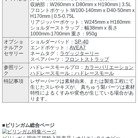
収納部：W260mm x D80mm x H190mm | 3.5L
フロントポケット:W100-140mm x D40-50mm x
H170mm | 0.5-0.75L
リアジッパーポケット：W245mm x H160mm
ショルダーストラップ：幅38mm x 長さ
1000mm-1700mm 重さ：950g
オプショ
ショルダーパッド：
SP-40
ナルアク
エンドポケット：
AVEA7
セサリー
ネームタグ：
ラゲッジターリー
スペアパーツ：
フロントストラップ
参照リン
ハドレースモールプロ：
カラーバリエーション
ク
ハドレースモール：
ハドレースモール
特記事項
レザーパーツは素材由来、または製造工程にて
生じたスレやキズが、 真ちゅう製パーツは素材
特性によるくすみや変色が生じている場合があ
ります。
■ビリンガム総合ページ