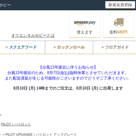
新規会員登録
ホビー
使えます
送料
680円
オリエンタルホビーとは
>
スクエアフード
>
ロックンロール
>
フロアガイド
【台風13号接近に伴うお知らせ】
台風13号接近のため、8月7日(金)は臨時休業とさせていただきます。
また配送遅延が生じる可能性がございますのでどうぞご了承ください。
8月10日 (月) 14時までのご注文は、
8月10日 (月) に出荷します
ト
>
PILOT｜パイロット
ト
>
PILOT UPGRADE｜パイロット アップグレード