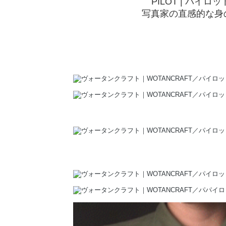
PILOT | パ
写真家の直感的な身