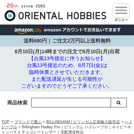
送料680円｜ご注文2万円以上送料無料
8月10日(月)14時までの注文で
8月10日(月)出荷
【台風13号接近に伴うお知らせ】
台風13号接近のため、8月7日(金)は
臨時休業とさせていただきます。
また配送遅延が生じる可能性が
ございますのでどうぞご了承ください。
商品検索
TOP
>
ブランドで選ぶ
>
BILLINGHAM | ビリンガム正規輸入販売店
>
ハド
レープロ
> Billingham Hadley Pro｜ビリンガム ハドレープロ｜ネイビーキ
ャンバス x チョコレートレザー｜宅配便送料込