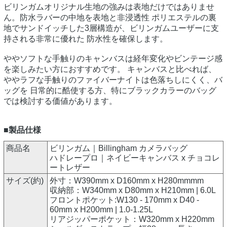
ビリンガムオリジナル生地の強みは表地だけではありませ
ん。防水ラバーの中地を表地と非浸透性 ポリエステルの裏
地でサンドイッチした3層構造が、ビリンガムユーザーに支
持される非常に優れた 防水性を確保します。
ややソフトな手触りのキャンバスは経年変化やビンテージ感
を楽しみたい方におすすめです。 キャンバスと比べれば、
ややラフな手触りのファイバーナイトは色落ちしにくく、バ
ッグを 日常的に酷使する方、特にブラックカラーのバッグ
では検討する価値があります。
■製品仕様
商品名
ビリンガム｜Billingham カメラバッグ
ハドレープロ｜ネイビーキャンバス x チョコレ
ートレザー
サイズ(約)
外寸：W390mm x D160mm x H280mmmm
収納部：W340mm x D80mm x H210mm | 6.0L
フロントポケット:W130 - 170mm x D40 -
60mm x H200mm | 1.0-1.25L
リアジッパーポケット：W320mm x H220mm