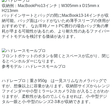
収納例：MacBookPro13インチ｜W305mm x D15mm x
H213mm
パッドインサートとバッグの間にMacBook13-14インチが収
納可能。バッグ面はパッドがないため薄手スリーブの併用が
おすすめです。 なお常時ノートPC携行の場合バッグ角の摩
耗が早まる可能性があるため、より耐久性のあるファイバー
ナイトモデルを検討する価値があります。
フロントポケットのボタンを開くとスペースが広がり、閉じ
るとペンホルダーになります。
参考モデル：ハドレースモールプロ
ハドレープロ｜重さ950g は一見スリムなカメラバッグで
すが、想像以上に容量があります。収納部サイズからレンジ
ファインダーや小型ミラーレスカメラ2台 が入ることがわか
りますが、柔軟性があるのでふくらませれば、小-中型デジ
タル一眼と小-中型のレンズ2-3本が収納できます。