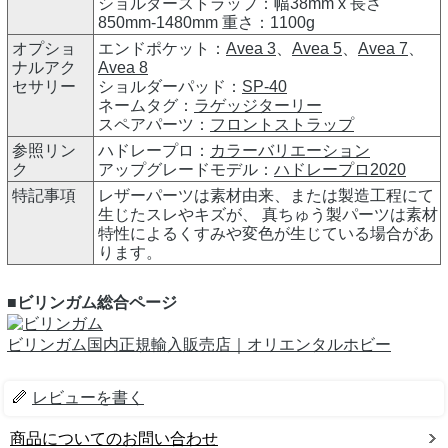
ショルダーストラップ：幅38mm x 長さ
850mm-1480mm 重さ：1100g
オプショ
エンドポケット：
Avea 3
、
Avea 5
、
Avea 7
、
ナルアク
Avea 8
セサリー
ショルダーパッド：
SP-40
ネームタグ：
ラゲッジターリー
スペアパーツ：
フロントストラップ
参照リン
ハドレープロ：
カラーバリエーション
ク
アップグレードモデル：
ハドレープロ2020
特記事項
レザーパーツは素材由来、または製造工程にて
生じたスレやキズが、 真ちゅう製パーツは素材
特性によるくすみや変色が生じている場合があ
ります。
■ビリンガム総合ページ
ビリンガム国内正規輸入販売店｜オリエンタルホビー
レビューを書く
商品についてのお問い合わせ