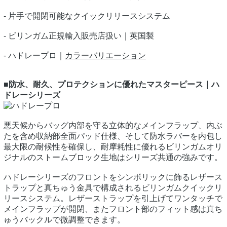
- 片手で開閉可能なクイックリリースシステム
- ビリンガム正規輸入販売店扱い｜英国製
- ハドレープロ｜
カラーバリエーション
■防水、耐久、プロテクションに優れたマスターピース｜ハ
ドレーシリーズ
悪天候からバッグ内部を守る立体的なメインフラップ、内ぶ
たを含め収納部全面パッド仕様、そして防水ラバーを内包し
最大限の耐候性を確保し、耐摩耗性に優れるビリンガムオリ
ジナルのストームブロック生地はシリーズ共通の強みです。
ハドレーシリーズのフロントをシンボリックに飾るレザース
トラップと真ちゅう金具で構成されるビリンガムクイックリ
リースシステム。レザーストラップを引上げてワンタッチで
メインフラップが開閉、またフロント部のフィット感は真ち
ゅうバックルで微調整できます。