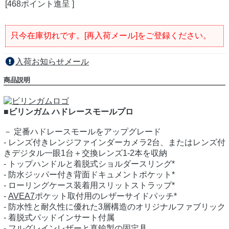
[468ポイント進呈 ]
只今在庫切れです。[再入荷メール]をご登録ください。
入荷お知らせメール
商品説明
■ビリンガム ハドレースモールプロ
－ 定番ハドレースモールをアップグレード
- レンズ付きレンジファインダーカメラ2台、またはレンズ付
きデジタル一眼1台＋交換レンズ1-2本を収納
- トップハンドルと着脱式ショルダースリング*
- 防水ジッパー付き背面ドキュメントポケット*
- ローリングケース装着用スリットストラップ*
-
AVEA7
ポケット取付用のレザーサイドパッチ*
- 防水性と耐久性に優れた3層構造のオリジナルファブリック
- 着脱式パッドインサート付属
- フルグレインレザーと真鍮製の固定具