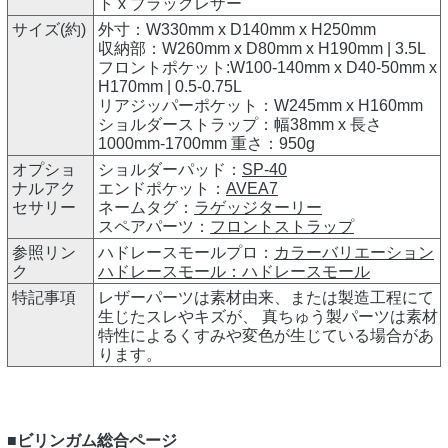
ト x ブラックレザー
サイズ(約)
外寸：W330mm x D140mm x H250mm
収納部：W260mm x D80mm x H190mm | 3.5L
フロントポケット:W100-140mm x D40-50mm x
H170mm | 0.5-0.75L
リアジッパーポケット：W245mm x H160mm
ショルダーストラップ：幅38mm x 長さ
1000mm-1700mm 重さ：950g
オプショ
ショルダーパッド：
SP-40
ナルアク
エンドポケット：
AVEA7
セサリー
ネームタグ：
ラゲッジターリー
スペアパーツ：
フロントストラップ
参照リン
ハドレースモールプロ：
カラーバリエーション
ク
ハドレースモール：
ハドレースモール
特記事項
レザーパーツは素材由来、または製造工程にて
生じたスレやキズが、 真ちゅう製パーツは素材
特性によるくすみや変色が生じている場合があ
ります。
■ビリンガム総合ページ