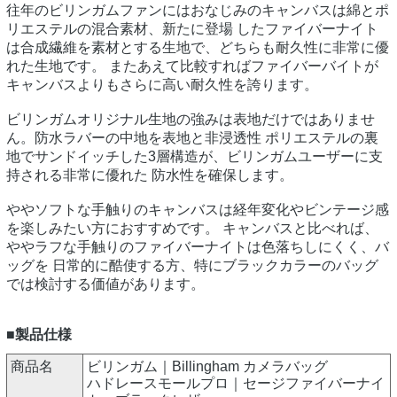
往年のビリンガムファンにはおなじみのキャンバスは綿とポ
リエステルの混合素材、新たに登場 したファイバーナイト
は合成繊維を素材とする生地で、どちらも耐久性に非常に優
れた生地です。 またあえて比較すればファイバーバイトが
キャンバスよりもさらに高い耐久性を誇ります。
ビリンガムオリジナル生地の強みは表地だけではありませ
ん。防水ラバーの中地を表地と非浸透性 ポリエステルの裏
地でサンドイッチした3層構造が、ビリンガムユーザーに支
持される非常に優れた 防水性を確保します。
ややソフトな手触りのキャンバスは経年変化やビンテージ感
を楽しみたい方におすすめです。 キャンバスと比べれば、
ややラフな手触りのファイバーナイトは色落ちしにくく、バ
ッグを 日常的に酷使する方、特にブラックカラーのバッグ
では検討する価値があります。
■製品仕様
商品名
ビリンガム｜Billingham カメラバッグ
ハドレースモールプロ｜セージファイバーナイ