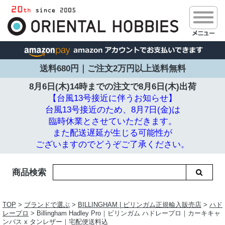
送料680円｜ご注文2万円以上送料無料
8月6日(木)14時までの注文で
8月6日(木)出荷
【台風13号接近に伴うお知らせ】
台風13号接近のため、8月7日(金)は
臨時休業とさせていただきます。
また配送遅延が生じる可能性が
ございますのでどうぞご了承ください。
商品検索
TOP
>
ブランドで選ぶ
>
BILLINGHAM | ビリンガム正規輸入販売店
>
ハド
レープロ
> Billingham Hadley Pro｜ビリンガム ハドレープロ｜カーキキャ
ンバス x タンレザー｜宅配便送料込