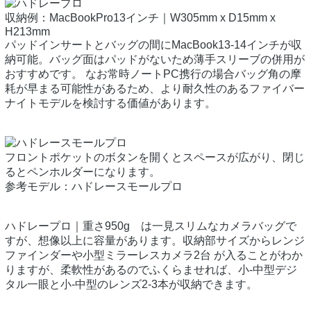
収納例：MacBookPro13インチ｜W305mm x D15mm x
H213mm
パッドインサートとバッグの間にMacBook13-14インチが収
納可能。バッグ面はパッドがないため薄手スリーブの併用が
おすすめです。 なお常時ノートPC携行の場合バッグ角の摩
耗が早まる可能性があるため、より耐久性のあるファイバー
ナイトモデルを検討する価値があります。
フロントポケットのボタンを開くとスペースが広がり、閉じ
るとペンホルダーになります。
参考モデル：ハドレースモールプロ
ハドレープロ｜重さ950g は一見スリムなカメラバッグで
すが、想像以上に容量があります。収納部サイズからレンジ
ファインダーや小型ミラーレスカメラ2台 が入ることがわか
りますが、柔軟性があるのでふくらませれば、小-中型デジ
タル一眼と小-中型のレンズ2-3本が収納できます。