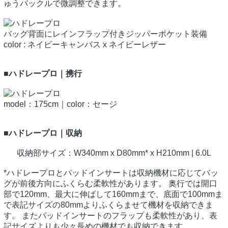
ゅうバックルで微調整できます。
バッグ背面にレインフラップ付きジッパーポケット装備
color : ネイビーキャンバス x ネイビーレザー
■ハドレープロ｜携行
model：175cm｜color：セージ
■ハドレープロ｜収納
収納部サイズ：W340mm x D80mm* x H210mm | 6.0L
*ハドレープロとパッドインサートは収納機材に応じてバッ
グが前後方向にふくらむ柔軟性があります。 奥行では開口
部で120mm、最大に伸ばして160mmまで、底面で100mmま
で表記サイズの80mmよりふくらませて機材を収納できま
す。 またパッドインサートのフラップも柔軟性があり、表
記サイズよりも少々長めの機材でも収納できます。