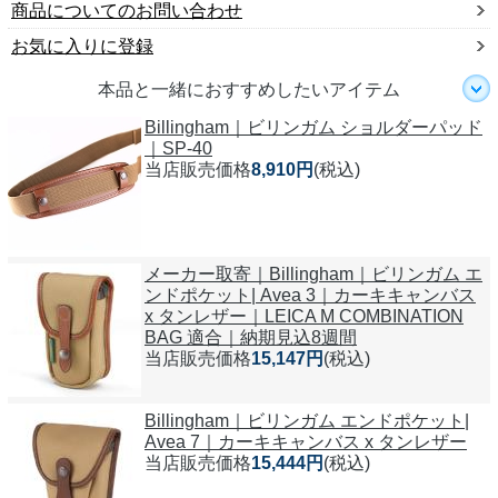
商品についてのお問い合わせ
お気に入りに登録
本品と一緒におすすめしたいアイテム
Billingham｜ビリンガム ショルダーパッド
｜SP-40
当店販売価格
8,910円
(税込)
メーカー取寄｜Billingham｜ビリンガム エ
ンドポケット| Avea 3｜カーキキャンバス
x タンレザー｜LEICA M COMBINATION
BAG 適合｜納期見込8週間
当店販売価格
15,147円
(税込)
Billingham｜ビリンガム エンドポケット|
Avea 7｜カーキキャンバス x タンレザー
当店販売価格
15,444円
(税込)