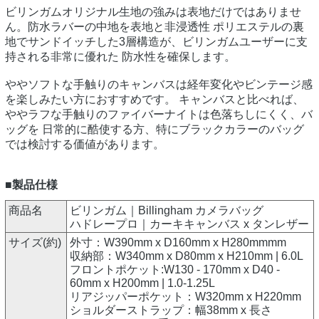
ビリンガムオリジナル生地の強みは表地だけではありませ
ん。防水ラバーの中地を表地と非浸透性 ポリエステルの裏
地でサンドイッチした3層構造が、ビリンガムユーザーに支
持される非常に優れた 防水性を確保します。
ややソフトな手触りのキャンバスは経年変化やビンテージ感
を楽しみたい方におすすめです。 キャンバスと比べれば、
ややラフな手触りのファイバーナイトは色落ちしにくく、バ
ッグを 日常的に酷使する方、特にブラックカラーのバッグ
では検討する価値があります。
■製品仕様
商品名
ビリンガム｜Billingham カメラバッグ
ハドレープロ｜カーキキャンバス x タンレザー
サイズ(約)
外寸：W390mm x D160mm x H280mmmm
収納部：W340mm x D80mm x H210mm | 6.0L
フロントポケット:W130 - 170mm x D40 -
60mm x H200mm | 1.0-1.25L
リアジッパーポケット：W320mm x H220mm
ショルダーストラップ：幅38mm x 長さ