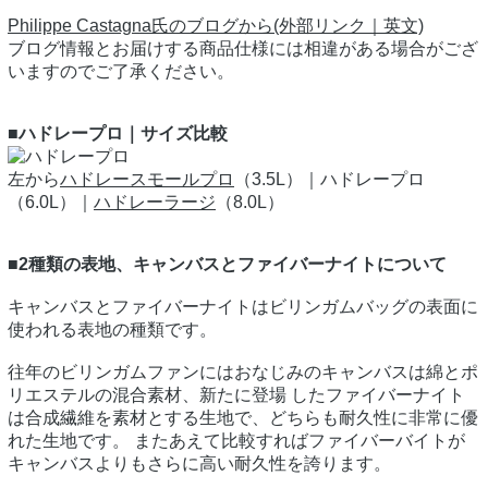
Philippe Castagna氏のブログから(外部リンク｜英文)
ブログ情報とお届けする商品仕様には相違がある場合がござ
いますのでご了承ください。
■ハドレープロ｜サイズ比較
左から
ハドレースモールプロ
（3.5L）｜ハドレープロ
（6.0L）｜
ハドレーラージ
（8.0L）
■2種類の表地、キャンバスとファイバーナイトについて
キャンバスとファイバーナイトはビリンガムバッグの表面に
使われる表地の種類です。
往年のビリンガムファンにはおなじみのキャンバスは綿とポ
リエステルの混合素材、新たに登場 したファイバーナイト
は合成繊維を素材とする生地で、どちらも耐久性に非常に優
れた生地です。 またあえて比較すればファイバーバイトが
キャンバスよりもさらに高い耐久性を誇ります。