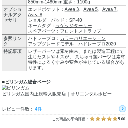
850mm-1480mm 重さ：1100g
オプショ
エンドポケット：
Avea 3
、
Avea 5
、
Avea 7
、
ナルアク
Avea 8
セサリー
ショルダーパッド：
SP-40
ネームタグ：
ラゲッジターリー
スペアパーツ：
フロントストラップ
参照リン
ハドレープロ：
カラーバリエーション
ク
アップグレードモデル：
ハドレープロ2020
特記事項
レザーパーツは素材由来、または製造工程にて
生じたスレやキズが、 真ちゅう製パーツは素材
特性によるくすみや変色が生じている場合があ
ります。
■ビリンガム総合ページ
ビリンガム国内正規輸入販売店｜オリエンタルホビー
レビュー件数：
4件
この商品の平均評価：
5.00