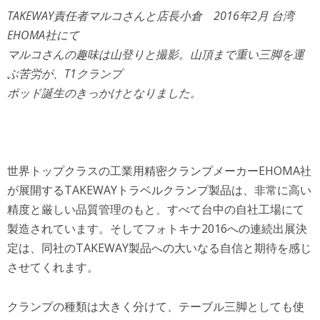
TAKEWAY責任者マルコさんと店長小倉 2016年2月 台湾
EHOMA社にて
マルコさんの趣味は山登りと撮影。山頂まで重い三脚を運
ぶ苦労が、T1クランプ
ポッド誕生のきっかけとなりました。
世界トップクラスの工業用精密クランプメーカーEHOMA社
が展開するTAKEWAYトラベルクランプ製品は、非常に高い
精度と厳しい品質管理のもと、すべて台中の自社工場にて
製造されています。そしてフォトキナ2016への連続出展決
定は、同社のTAKEWAY製品への大いなる自信と期待を感じ
させてくれます。
クランプの種類は大きく分けて、テーブル三脚としても使