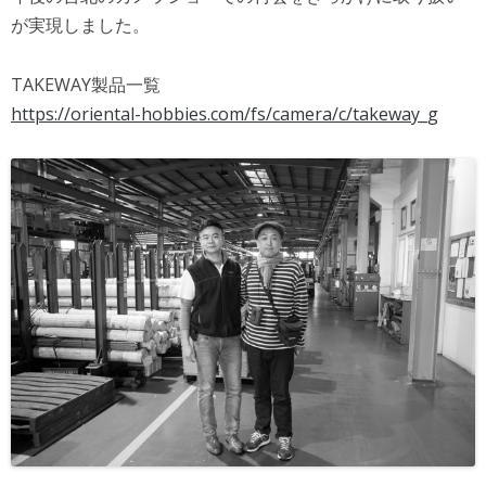
が実現しました。
TAKEWAY製品一覧
https://oriental-hobbies.com/fs/camera/c/takeway_g