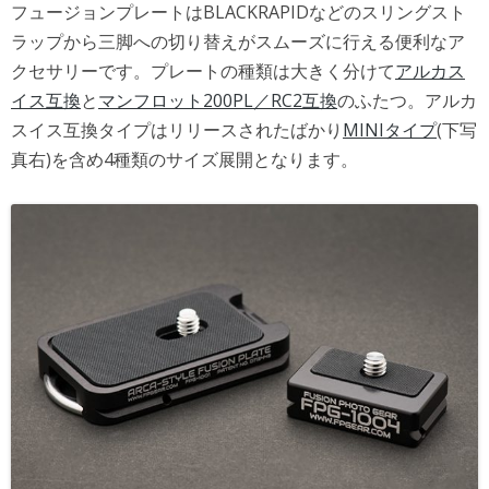
フュージョンプレートはBLACKRAPIDなどのスリングスト
ラップから三脚への切り替えがスムーズに行える便利なア
クセサリーです。プレートの種類は大きく分けて
アルカス
イス互換
と
マンフロット200PL／RC2互換
のふたつ。アルカ
スイス互換タイプはリリースされたばかり
MINIタイプ
(下写
真右)を含め4種類のサイズ展開となります。