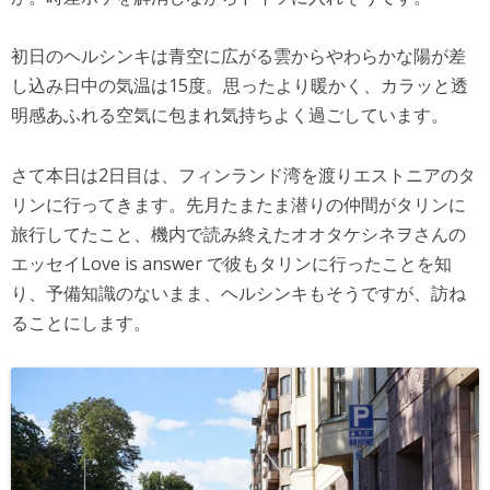
初日のヘルシンキは青空に広がる雲からやわらかな陽が差
し込み日中の気温は15度。思ったより暖かく、カラッと
透
明感あふれる空気に包まれ気持ちよく過ごしています。
さて本日は2日目は、フィンランド湾を渡りエストニアの
タ
リンに行ってきます。先月たまたま潜りの仲間がタリン
に
旅行してたこと、機内で読み終えたオオタケシネヲさん
の
エッセイLove is answer で彼もタリンに行ったことを知
り、予備知識のないまま、
ヘルシンキもそうですが、訪ね
ることにします。