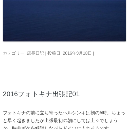
カテゴリー:
店長日記
| 投稿日:
2016年9月18日
|
2016フォトキナ出張記01
フォトキナの前に立ち寄ったヘルシンキは朝の6時。ちょ
っ
と早く起きましたが出張最初の朝にしては上々でしょう
か。時差ボケを解消しながらドイツに入れそうです。