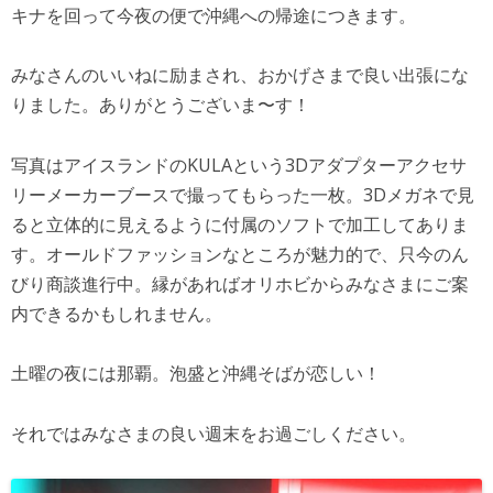
キナを回って今夜の便で沖縄への帰途につきます。
みなさんのいいねに励まされ、おかげさまで良い出張にな
りました。ありがとうございま〜す！
写真はアイスランドのKULAという3Dアダプターアク
セサ
リーメーカーブースで撮ってもらった一枚。3Dメガ
ネで見
ると立体的に見えるように付属のソフトで加工して
ありま
す。オールドファッションなところが魅力的で、只
今のん
びり商談進行中。縁があればオリホビからみなさま
にご案
内できるかもしれません。
土曜の夜には那覇。泡盛と沖縄そばが恋しい！
それではみなさまの良い週末をお過ごしください。