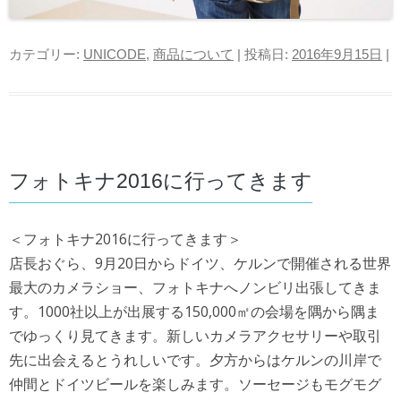
カテゴリー:
UNICODE
,
商品について
| 投稿日:
2016年9月15日
|
フォトキナ2016に行ってきます
＜フォトキナ2016に行ってきます＞
店長おぐら、9月20日からドイツ、ケルンで開催される
世界
最大のカメラショー、フォトキナへノンビリ出張して
きま
す。1000社以上が出展する150,000㎡の会
場を隅から隅ま
でゆっくり見てきます。新しいカメラアク
セサリーや取引
先に出会えるとうれしいです。夕方からは
ケルンの川岸で
仲間とドイツビールを楽しみます。ソーセ
ージもモグモグ