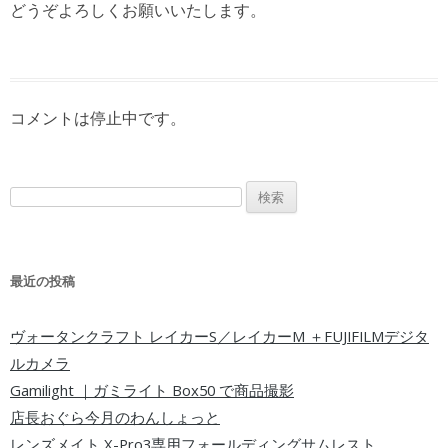
どうぞよろしくお願いいたします。
コメントは停止中です。
検索:
最近の投稿
ヴォータンクラフト レイカーS／レイカーM ＋FUJIFILMデジタ
ルカメラ
Gamilight ｜ガミライト Box50 で商品撮影
店長おぐら今月のわんしょっと
レンズメイト X-Pro3専用フォールディングサムレスト