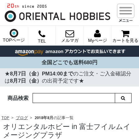
TOPページ
メルマガ
Myページ
カートを見る
TEL
全国どこでも送料680円
★
8月7日（金）PM14:00まで
のご注文・ご入金確認分
は
8月7日（金）
の出荷予定です★
商品検索
TOP
ブログ
2018年8月
の記事一覧
オリエンタルホビー in 富士フイルムイ
メージングプラザ