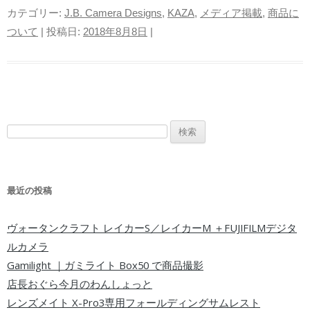
カテゴリー:
J.B. Camera Designs
,
KAZA
,
メディア掲載
,
商品に
ついて
| 投稿日:
2018年8月8日
|
検索:
最近の投稿
ヴォータンクラフト レイカーS／レイカーM ＋FUJIFILMデジタ
ルカメラ
Gamilight ｜ガミライト Box50 で商品撮影
店長おぐら今月のわんしょっと
レンズメイト X-Pro3専用フォールディングサムレスト