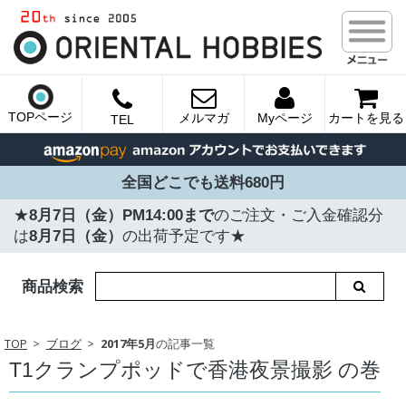
TOPページ
メルマガ
Myページ
カートを見る
TEL
全国どこでも送料680円
★
8月7日（金）PM14:00まで
のご注文・ご入金確認分
は
8月7日（金）
の出荷予定です★
商品検索
TOP
ブログ
2017年5月
の記事一覧
T1クランプポッドで香港夜景撮影 の巻