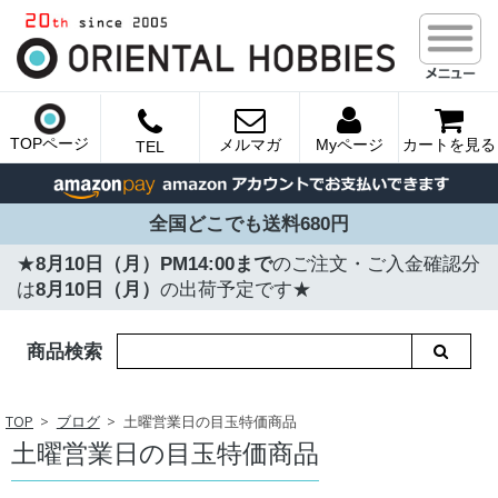
TOPページ
メルマガ
Myページ
カートを見る
TEL
全国どこでも送料680円
★
8月10日（月）PM14:00まで
のご注文・ご入金確認分
は
8月10日（月）
の出荷予定です★
商品検索
TOP
ブログ
土曜営業日の目玉特価商品
土曜営業日の目玉特価商品