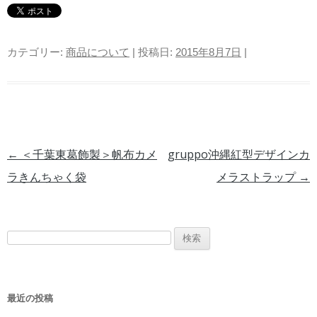
カテゴリー:
商品について
| 投稿日:
2015年8月7日
|
投稿ナビゲーション
←
＜千葉東葛飾製＞帆布カメ
gruppo沖縄紅型デザインカ
ラきんちゃく袋
メラストラップ
→
検索:
最近の投稿